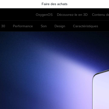
Faire des achats
OxygenOS
Découvrez-le en 3D
Contenu de
 30
Performance
Son
Design
Caractéristiques