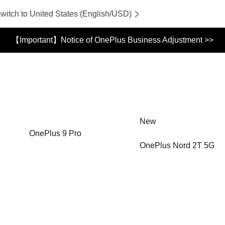
witch to United States (English/USD)
【Important】Notice of OnePlus Business Adjustment >>
New
OnePlus 9 Pro
OnePlus Nord 2T 5G