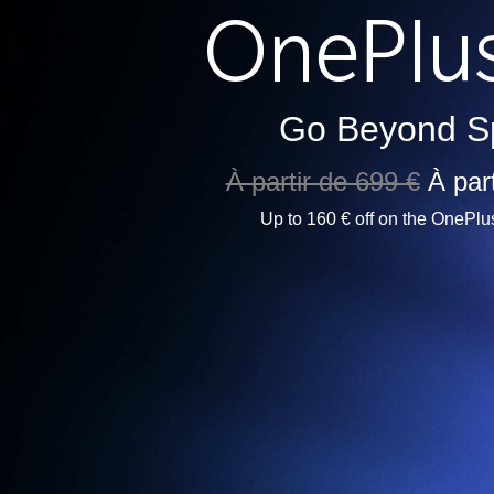
Go Beyond S
À partir de 699 €
À par
Up to 160 € off on the OnePlu