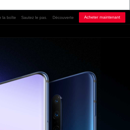
Acheter maintenant
 la boîte
Sautez le pas.
Découverte