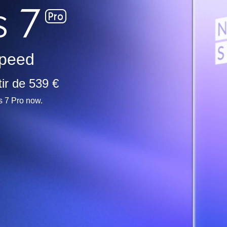
peed
tir de 539 €
s 7 Pro now.