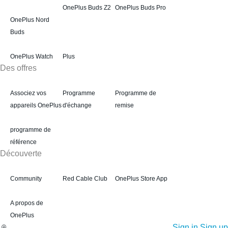
OnePlus Buds Z2
OnePlus Buds Pro
OnePlus Nord
Buds
OnePlus Watch
Plus
Des offres
Associez vos
Programme
Programme de
appareils OnePlus
d'échange
remise
programme de
référence
Découverte
Community
Red Cable Club
OnePlus Store App
A propos de
OnePlus
Sign in
Sign up