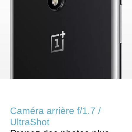
Caméra arrière f/1.7 /
UltraShot