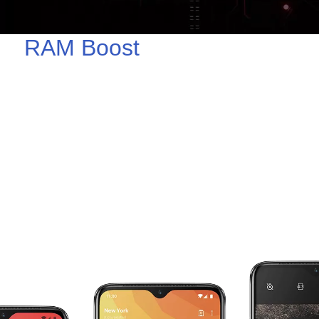
RAM Boost
Votre RAM travaille pour
vous.
Le OnePlus 7 s'adapte intelligemment à votre
utilisation individuelle grâce à RAM Boost. Vos
applications préférées sont ainsi préchargées
en arrière-plan et bénéficient d'une RAM
supplémentaire pour accélérer les temps de
démarrage et s'assurer qu'elles vous répondent
aux doigts et à l'oeil.