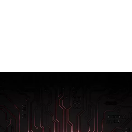
Le pouvoir d'en faire plus.
Totalement reconstruite sur la base de la
technologie 7 nm, la nouvelle plate-forme
mobile Qualcomm® Snapdragon™ 855 place
la barre encore plus haut en matière de
puissance mobile. Profitez des meilleurs jeux,
de photos plus nettes et d'une autonomie
exceptionnelle. Avec le OnePlus 7, tout se fait
sans effort.