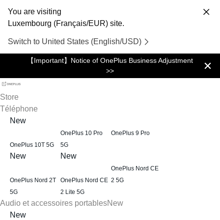
You are visiting
Luxembourg (Français/EUR) site.
Switch to United States (English/USD)
【Important】Notice of OnePlus Business Adjustment
>>
Store
Téléphone
New
OnePlus 10 Pro
OnePlus 9 Pro
OnePlus 10T 5G
5G
New
New
OnePlus Nord CE
OnePlus Nord 2T
OnePlus Nord CE
2 5G
5G
2 Lite 5G
Audio et accessoires portables
New
New