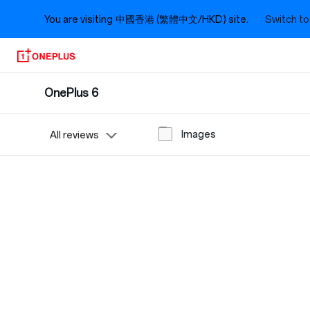
You are visiting
中國香港 (繁體中文/HKD) site.
Switch to
OnePlus 6
Images
All reviews