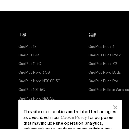
手機
音訊
OnePlus 12
OnePlus Buds 3
OnePlus 12R
OnePlus Buds Pro 2
OnePlus 11 5G
OnePlus Buds Z2
OnePlus Nord 3 5G
OnePlus Nord Buds
OnePlus Nord N30 SE 5G
OnePlus Buds Pro
OnePlus 10T 5G
OnePlus Bullets Wireles
OnePlus Nord N20 SE
OnePlus Nord 2T 5G
This site uses cookies and related technologies,
OnePlus Nord CE 2 Lite 5G
as described in our
Cookie Policy
, for purposes
that may include site operation, analytics,
OnePlus 10 Pro 5G