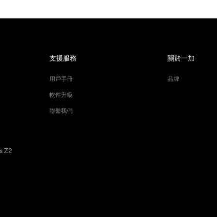
支援服務
關於一加
用戶手冊
品牌
軟件升級
聯繫我們
s Z2