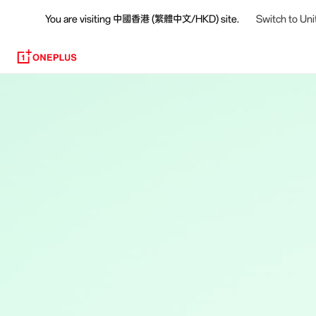
You are visiting
中國香港 (繁體中文/HKD) site.
Switch to Uni
OnePlus
Official
Site