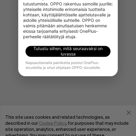
tutustumista. OPPO rakentuu samoille juurille: 
yhteiselle intohimolle erinomaisia tuotteita 
kohtaan, käyttäjälähtöiselle ajattelutavalle ja 
aidoille yhteisöllisille suhteille. OPPO on 
Siirry OnePlus-aloitussivulle
valmis pitämään ainutlaatuisen henkemme 
elossa tarjoamalla erityisesti OnePlus-
perheelle räätälöityjä etuja.
Tutustu siihen, mitä seuraavaksi on
luvassa
Napsauttamalla painiketta poistut OnePlus-
sivustolta ja sinut ohjataan OPPO-sivustolle.
This site uses cookies and related technologies, as
described in our
Cookie Policy
, for purposes that may include
site operation, analytics, enhanced user experience, or
advertising. You may consent to our use of these