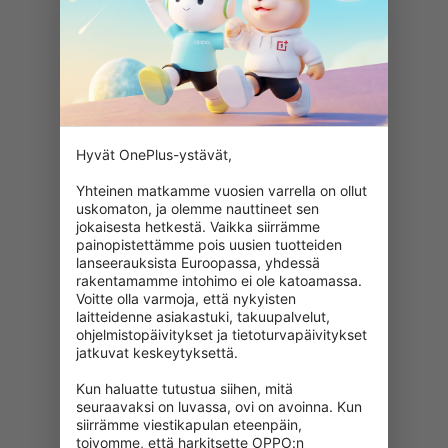
Hyvät OnePlus-ystävät,

Yhteinen matkamme vuosien varrella on ollut 
uskomaton, ja olemme nauttineet sen 
jokaisesta hetkestä. Vaikka siirrämme 
painopistettämme pois uusien tuotteiden 
lanseerauksista Euroopassa, yhdessä 
rakentamamme intohimo ei ole katoamassa. 
Voitte olla varmoja, että nykyisten 
laitteidenne asiakastuki, takuupalvelut, 
ohjelmistopäivitykset ja tietoturvapäivitykset 
jatkuvat keskeytyksettä.

Kun haluatte tutustua siihen, mitä 
404: Tämä sivu ei ole käytettävissä
seuraavaksi on luvassa, ovi on avoinna. Kun 
siirrämme viestikapulan eteenpäin, 
Tarkista URL-osoitteesi uudelleen.
toivomme, että harkitsette OPPO:n 