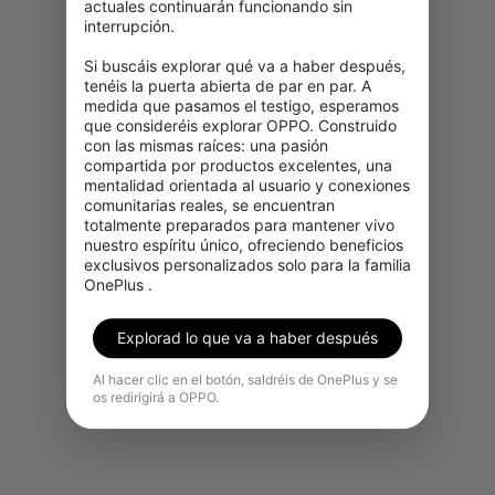
actuales continuarán funcionando sin 
interrupción.

Si buscáis explorar qué va a haber después, 
tenéis la puerta abierta de par en par. A 
medida que pasamos el testigo, esperamos 
que consideréis explorar OPPO. Construido 
con las mismas raíces: una pasión 
compartida por productos excelentes, una 
Lo sentimos, este producto no
mentalidad orientada al usuario y conexiones 
está disponible temporalmente
comunitarias reales, se encuentran 
totalmente preparados para mantener vivo 
para su adquisición en tu región.
nuestro espíritu único, ofreciendo beneficios 
exclusivos personalizados solo para la familia 
Ver más productos
OnePlus .
Explorad lo que va a haber después
Al hacer clic en el botón, saldréis de OnePlus y se
os redirigirá a OPPO.