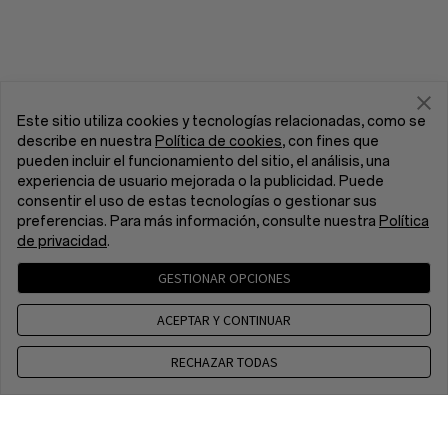
Este sitio utiliza cookies y tecnologías relacionadas, como se
describe en nuestra
Política de cookies
, con fines que
pueden incluir el funcionamiento del sitio, el análisis, una
experiencia de usuario mejorada o la publicidad. Puede
consentir el uso de estas tecnologías o gestionar sus
preferencias. Para más información, consulte nuestra
Política
de privacidad
.
GESTIONAR OPCIONES
ACEPTAR Y CONTINUAR
RECHAZAR TODAS
Contacto
CET 8 a.m. - 5 p.m, Mon to Fri,Except public holidays