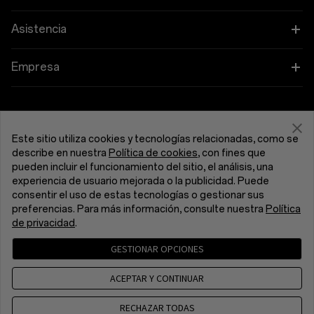
OnePlus 13
Ponibles
Vincular tus dispositivos OnePlus
Asistencia
OnePlus Nord 5
Audio
Programa de descuentos
Preguntas frecuentes sobre compras
Empresa
OnePlus Nord CE5
Fundas y protección
Programa de afiliados
Actualización de software
Acerca de OnePlus
Alimentación y cables
Obtén soporte de OnePlus
Canje de OnePlus
Servicio de reparación
Comunidad
Este sitio utiliza cookies y tecnologías relacionadas, como se
Manojos
describe en nuestra
Política de cookies
, con fines que
Manuales de usuario
España (Español)
pueden incluir el funcionamiento del sitio, el análisis, una
Red Cable Club
experiencia de usuario mejorada o la publicidad. Puede
Lifestyle
Ponte en Contacto
consentir el uso de estas tecnologías o gestionar sus
OnePlus Store App
preferencias. Para más información, consulte nuestra
Política
de privacidad
.
Resolución de problemas
OxygenOS
GESTIONAR OPCIONES
Política de privacidad
Acuerdo del usuario
Accesibilidad
Carreras
Condiciones de venta
Security Response Center (OneSRC)
ACEPTAR Y CONTINUAR
Cookies
Cookie Settings
Sustentabilidad
© 2013 - 2026 OnePlus. All Rights Reserved.
RECHAZAR TODAS