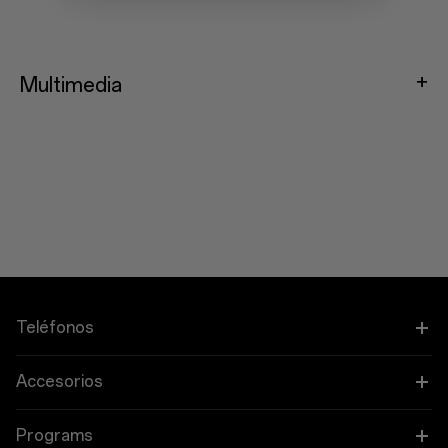
Multimedia
Teléfonos
OnePlus 15
Accesorios
OnePlus 15R
Tableta
Programs