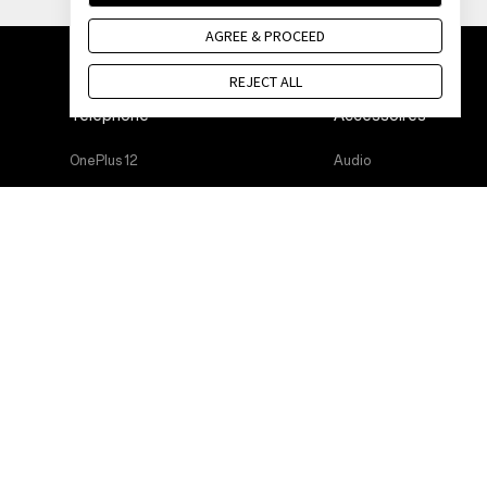
AGREE & PROCEED
REJECT ALL
Téléphone
Accessoires
OnePlus 12
Audio
OnePlus 12R
Coques et protection
OnePlus Open
Alimentation et cables
OnePlus 11 5G
Bundles
OnePlus Nord 3 5G
Lifestyle
OnePlus Nord CE 3 Lite 5G
Tablet
Wearables