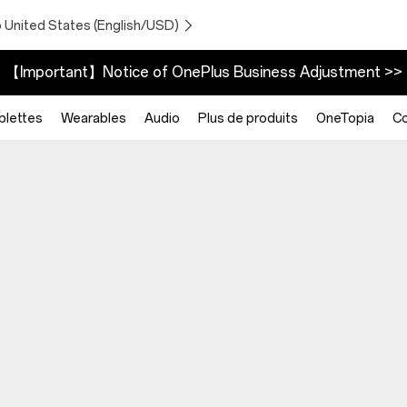
o United States (English/USD)
【Important】Notice of OnePlus Business Adjustment >>
blettes
Wearables
Audio
Plus de produits
OneTopia
C