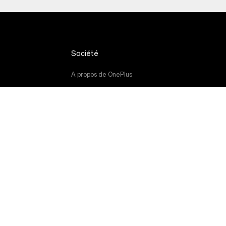
Société
A propos de OnePlus
ogiciel
Community
ation
Red Cable Club
tion
OnePlus Store App
OxygenOS
Careers
Durabilité
Presse
Get Support From OnePlus