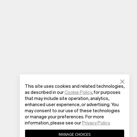
This site uses cookies and related technologies,
as described in our
Cookie Policy
, for purposes
that may include site operation, analytics,
enhanced user experience, or advertising. You
may consent to our use of these technologies
or manage your preferences. For more
information, please see our
Privacy Policy
.
MANAGE CHOICES