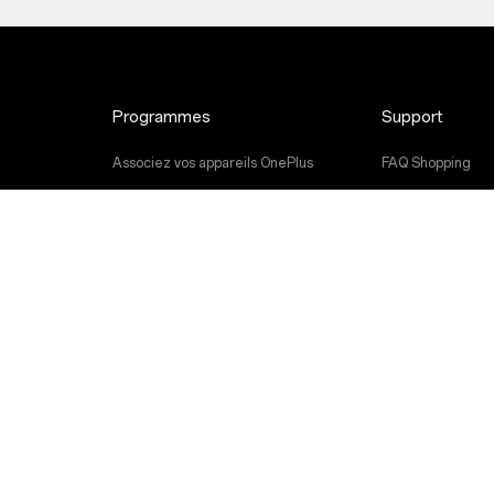
Programmes
Support
Associez vos appareils OnePlus
FAQ Shopping
Programme de remise
Actualisation du l
programme de référence
Service de répar
Programme d’affiliation
Manuels d’utilisa
Nous contacter