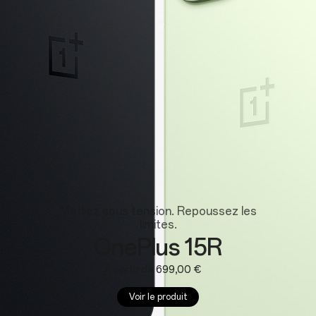
Wearables
Mettez sous tension. Repoussez les
limites.
OnePlus 15R
À partir de 699,00 €
Voir le produit