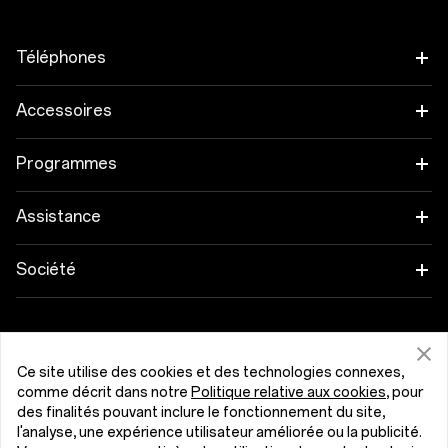
Téléphones
OnePlus 15
Accessoires
OnePlus 15R
Tablette
Programmes
OnePlus 13
Objets connectés
Associez vos appareils OnePlus
Assistance
OnePlus Nord 5
Audio
Programme de remise
FAQ Shopping
Société
OnePlus Nord CE5
Coques & Protections
Programme d’affiliation
Actualisation du logiciel
A propos de OnePlus
Alimentation et Câbles
Obtenir de l'aide de OnePlus
Reprise OnePlus
Service de réparation
Communauté
Ce site utilise des cookies et des technologies connexes,
Packs
comme décrit dans notre
Politique relative aux cookies
, pour
Manuels d’utilisation
Belgique (Français)
des finalités pouvant inclure le fonctionnement du site,
Red Cable Club
l'analyse, une expérience utilisateur améliorée ou la publicité.
Lifestyle