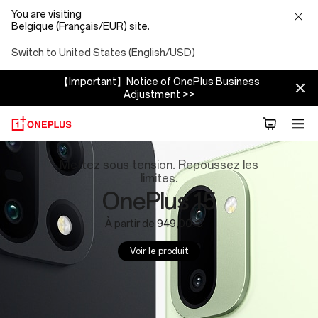
You are visiting
Belgique (Français/EUR) site.
Switch to United States (English/USD)
【Important】Notice of OnePlus Business
Adjustment >>
OnePlus
Mettez sous tension. Repoussez les
limites.
Website:
OnePlus 15
Phones,
À partir de 949,00 €
Tablets
Voir le produit
and