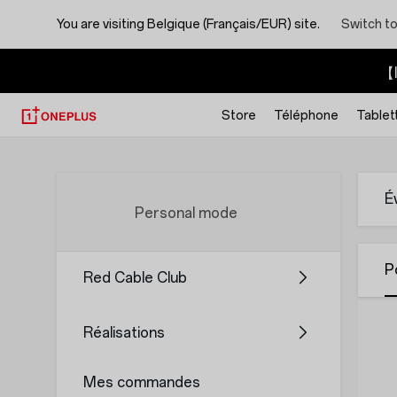
You are visiting
Belgique (Français/EUR) site.
Switch to
【I
Store
Téléphone
Tablet
OnePlus
Account
É
Personal mode
P
Red Cable Club
Réalisations
Mes commandes