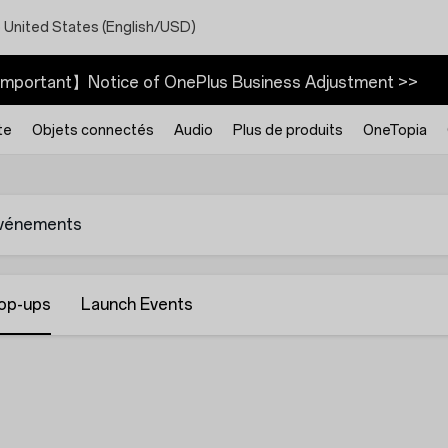
 United States (English/USD)
mportant】Notice of OnePlus Business Adjustment >>
te
Objets connectés
Audio
Plus de produits
OneTopia
vénements
op-ups
Launch Events