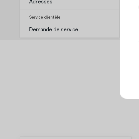
Adresses
Service clientèle
Demande de service
Téléphones
Accessoires
OnePlus 15
Tablette