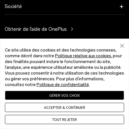
Audio
Programme de remise
FAQ Shopping
Société
OnePlus Nord CE5
Coques & Protections
Programme d’affiliation
Actualisation du logiciel
A propos de OnePlus
Alimentation et Câbles
Obtenir de l'aide de OnePlus
Reprise OnePlus
Service de réparation
Communauté
Packs
Manuels d’utilisation
Belgique (Français)
Red Cable Club
Ce site utilise des cookies et des technologies connexes,
Lifestyle
comme décrit dans notre
Politique relative aux cookies
, pour
Nous contacter
OnePlus Store App
des finalités pouvant inclure le fonctionnement du site,
l'analyse, une expérience utilisateur améliorée ou la publicité.
Dépannage
Vous pouvez consentir à notre utilisation de ces technologies
OxygenOS
ou gérer vos préférences. Pour plus d'informations,
Politique de confidentialité
Accord utilisateur
consultez notre
Politique de confidentialité
.
Accessibilité
Emploi
Conditions de vente
Security Response Center (OneSRC)
GÉRER VOS CHOIX
Cookies
Cookie Settings
Durabilité
© 2013 - 2026 OnePlus. All Rights Reserved.
ACCEPTER & CONTINUER
Presse
TOUT REJETER