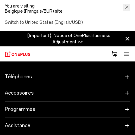
You are visiting
Belgique (Français/EUR) site.
Switch to United States (English/USD)
【Important】Notice of OnePlus Business
Adjustment >>
Téléphones
OnePlus 15
Accessoires
OnePlus 15R
Tablette
Programmes
OnePlus 13
Objets connectés
Associez vos appareils OnePlus
Assistance
OnePlus Nord 5