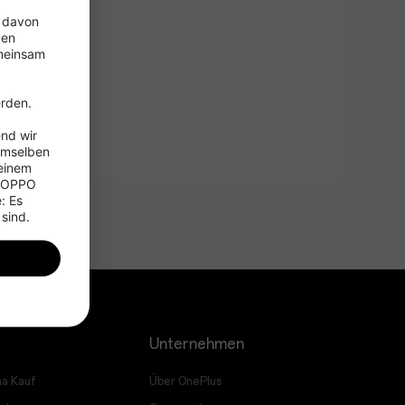
 davon 
en 
meinsam 
 
rden.

nd wir 
emselben 
einem 
 OPPO 
 Es 
 sind.
Unternehmen
a Kauf
Über OnePlus