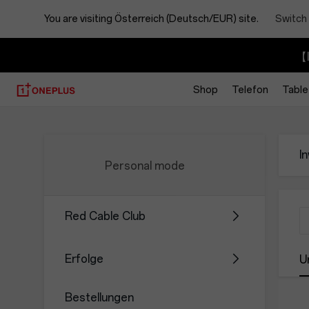
You are visiting
Österreich (Deutsch/EUR) site.
Switch 
【I
Shop
Telefon
Table
Invitation
Code
I
Personal mode
Center
Red Cable Club
Erfolge
U
Bestellungen