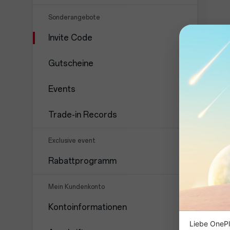
Sonderangebote
Invite Code
Gutscheine
Events
Trade-in Records
Exclusive event
Rabattprogramm
Mein Kundenkonto
Kontoinformationen
Liebe OnePl