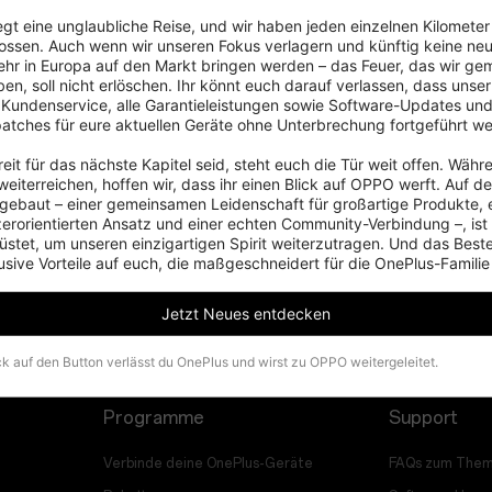
iegt eine unglaubliche Reise, und wir haben jeden einzelnen Kilometer
ossen. Auch wenn wir unseren Fokus verlagern und künftig keine neu
hr in Europa auf den Markt bringen werden – das Feuer, das wir ge
en, soll nicht erlöschen. Ihr könnt euch darauf verlassen, dass unser 
 Kundenservice, alle Garantieleistungen sowie Software-Updates und
patches für eure aktuellen Geräte ohne Unterbrechung fortgeführt we
eit für das nächste Kapitel seid, steht euch die Tür weit offen. Währe
eiterreichen, hoffen wir, dass ihr einen Blick auf OPPO werft. Auf d
ebaut – einer gemeinsamen Leidenschaft für großartige Produkte, 
zerorientierten Ansatz und einer echten Community-Verbindung –, ist
stet, um unseren einzigartigen Spirit weiterzutragen. Und das Beste:
usive Vorteile auf euch, die maßgeschneidert für die OnePlus-Familie
Jetzt Neues entdecken
ck auf den Button verlässt du OnePlus und wirst zu OPPO weitergeleitet.
Programme
Support
Verbinde deine OnePlus-Geräte
FAQs zum Them