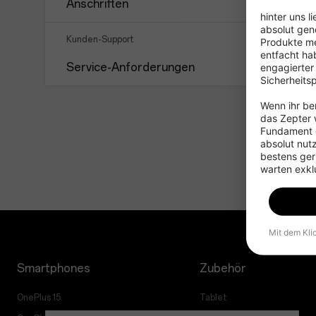
Anschriften
hinter uns l
absolut gen
Kunden-Support
Produkte me
entfacht hab
Service-Anforderungen
engagierter
Sicherheits
Wenn ihr ber
das Zepter w
Fundament g
absolut nut
bestens gerü
warten exkl
Mit dem Kli
Smartphones
Zubehör
OnePlus 15
Tablet