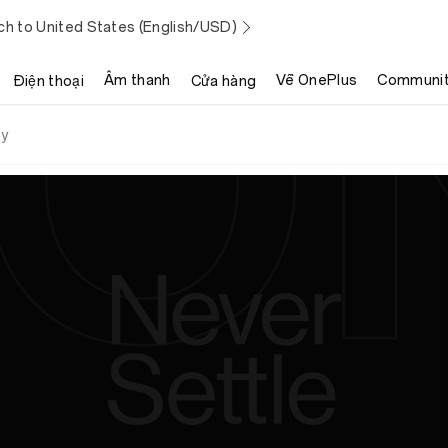
ch to United States (English/USD)
Âm thanh
Về OnePlus
Communi
Điện thoại
Cửa hàng
cy