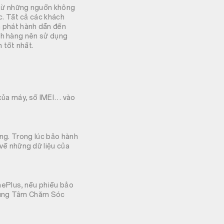
từ những nguồn không
. Tất cả các khách
 phát hành dẫn đến
ách hàng nên sử dụng
 tốt nhất.
i của máy, số IMEI… vào
ọng. Trong lúc bảo hành
ề những dữ liệu của
nePlus, nếu phiếu bảo
Trung Tâm Chăm Sóc