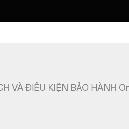
H VÀ ĐIỀU KIỆN BẢO HÀNH On