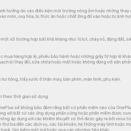
ảnh hưởng do các điều kiện môi trường nóng ẩm hoặc những thay 
 bào mòn, oxy hóa, bị thức ăn hoặc chất lỏng đổ vào hoặc bị ảnh 
 một số trường hợp bất khả kháng như: lũ lụt, cháy nổ, động đất, 
 mua hàng hợp lệ, phiếu bảo hành hoặc những giấy tờ hợp lệ khác
vạch bị thay đổi, sửa chữa hoặc mất hoặc không đúng với sản phẩ
g hư hỏng, trầy xước ở thân máy, bàn phím, màn hình, phụ kiện.
 theo thời gian sử dụng.
OnePlus sẽ không bảo đảm rằng bất cứ phần mềm nào của OnePlu
ộng với bất cứ các ứng dụng phần cứng hoặc phần mềm được cung
hông áp dụng với các khiếm khuyết có thể được gây ra bởi virus từ
thứ ba đến các dịch vụ, các tài khoản, hệ thống máy tính hoặc mạn
a hack, tìm kiếm mật mã hoặc qua các phương tiện khác.