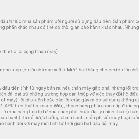
 đầu từ lúc mua sản phẩm bởi người sử dụng đầu tiên. Sản phẩm 
ng phần khác nhau có thể có thời gian bảo hành khác nhau. Nhữn
 thiết bị di động (thân máy).
nghe, cáp (do lỗi nhà sản xuất). Mười hai tháng cho pin (do lỗi nhà
 đầu tiên tính từ ngày bán ra, nếu thân máy gặp phải những lỗi tr
kiện đã loại trừ những trường hợp can thiệp về việc thay đổi hệ điều
Root máy), lỗi phụ kiện hoặc các lỗi khác gây ra do sử dụng không
IM, APK bên thứ ba, mạng Wifi), khách hàng phải cung cấp được n
 từ mua hàng hợp lệ từ nhà phân phối hoặc đại lý chính thức (chứ
bảo hành) thì sẽ được hưởng chính sách miễn phí đổi máy hoặc bả
bảo hành đối với máy mới tính từ thời gian bắt đầu đổi máy.