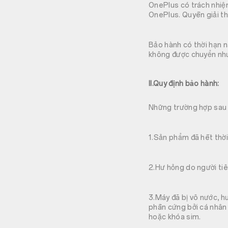
OnePlus có trách nhiệm
OnePlus. Quyền giải th
Bảo hành có thời hạn n
không được chuyển như
II.Quy định bảo hành:
Những trường hợp sau đ
1.Sản phẩm đã hết thời
2.Hư hỏng do người ti
3.Máy đã bị vô nước, h
phần cứng bởi cá nhân
hoặc khóa sim.