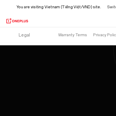
Warranty
Swit
You are visiting
Vietnam (Tiếng Việt/VND) site.
Terms
Legal
Warranty Terms
Privacy Poli