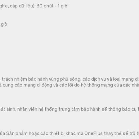
nghe, cáp dữ liệu): 30 phút - 1 giờ
 giờ
 trách nhiệm bảo hành vùng phủ sóng, các dịch vụ và loại mạng d
 cung cấp mạng di động và các lỗi do hệ thống mạng của các nh
át sinh, nhân viên hệ thống trung tâm bảo hành sẽ thông báo cụ 
ủa Sản phẩm hoặc các thiết bị khác mà OnePlus thay thế sẽ trở t