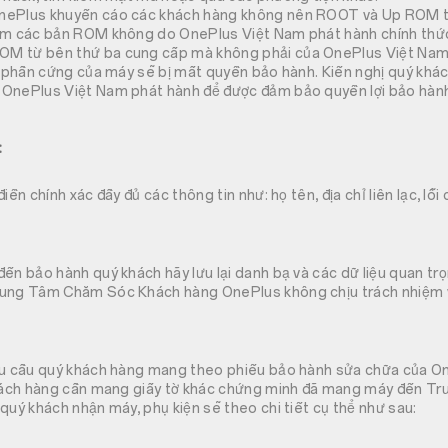
nePlus khuyến cáo các khách hàng không nên ROOT và Up ROM 
ệm các bản ROM không do OnePlus Việt Nam phát hành chính thức
M từ bên thứ ba cung cấp mà không phải của OnePlus Việt Nam
ng phần cứng của máy sẽ bị mất quyền bảo hành. Kiến nghị quý kh
OnePlus Việt Nam phát hành để được đảm bảo quyền lợi bảo hành
:
iền chính xác đầy đủ các thông tin như: họ tên, địa chỉ liên lạc, lỗ
ến bảo hành quý khách hãy lưu lại danh bạ và các dữ liệu quan tr
rung Tâm Chăm Sóc Khách hàng OnePlus không chịu trách nhiệm v
êu cầu quý khách hàng mang theo phiếu bảo hành sửa chữa của O
khách hàng cần mang giấy tờ khác chứng minh đã mang máy đến 
quý khách nhận máy, phụ kiện sẽ theo chi tiết cụ thể như sau: