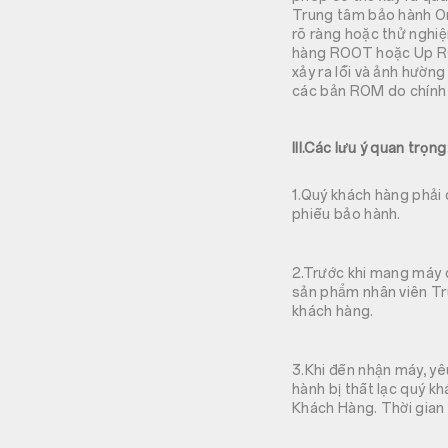
Trung tâm bảo hành O
rõ ràng hoặc thử nghi
hàng ROOT hoặc Up RO
xảy ra lỗi và ảnh hườ
các bản ROM do chính 
III.Các lưu ý quan trọng
1.Quý khách hàng phải đ
phiếu bảo hành.
2.Trước khi mang máy đ
sản phẩm nhân viên T
khách hàng.
3.Khi đến nhận máy, y
hành bị thất lạc quý 
Khách Hàng. Thời gian 