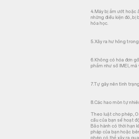
4.Máy bị ẩm ướt hoặc 
những điều kiện đó, bị
hóa học.
5.Xảy ra hư hỏng trong
6.Không có hóa đơn gốc
phẩm như số IMEI, mã 
7.Tự gây nên tình trạn
8.Các hao mòn tự nhiên
Theo luật cho phép, 
cầu của bạn sẽ hoạt đ
Bảo hành có thời hạn k
pháp của bạn hoặc bên 
phép có thể xảy ra qu