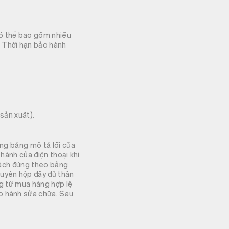
có thể bao gồm nhiều
g Thời hạn bảo hành
 sản xuất).
ong bảng mô tả lỗi của
 hành của điện thoại khi
 cách đúng theo bảng
guyên hộp đầy đủ thân
ng từ mua hàng hợp lệ
o hành sửa chữa. Sau