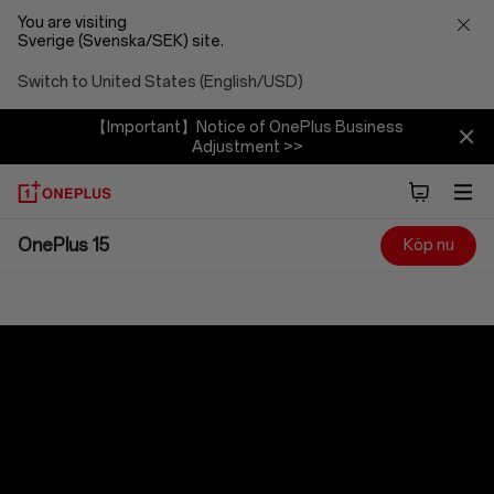
You are visiting
Sverige (Svenska/SEK) site.
Switch to United States (English/USD)
【Important】Notice of OnePlus Business
Adjustment >>
OnePlus
OnePlus 15
Köp nu
15
OnePlus 15
Bara aktivera. Inga begränsningar.
Från 11990 kr