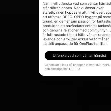
När ni vill utforska vad som väntar härnäst
står dörren öppen. När vi lämnar över 
stafettpinnen hoppas vi att ni vill överväga
att utforska OPPO. OPPO bygger på sam
grund: en gemensam passion för fantastis
produkter, ett användarorienterat tankesät
och genuina relationer med communityn. D
är fullt rustade för att hålla vår unika anda 
levande och erbjuder exklusiva förmåner 
särskilt anpassade för OnePlus-familjen.
Utforska vad som väntar härnäst
Genom att klicka på knappen lämnar du OnePlu
och omdirigeras till OPPO.