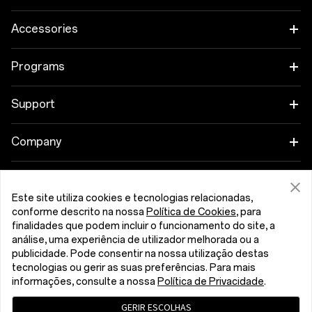
OnePlus 15
Accessories
OnePlus 15R
Tablet
Programs
OnePlus 13
Wearables
Link your OnePlus Devices
Support
OnePlus Nord 5
Áudio
Discount Program
Shopping FAQs
Company
OnePlus Nord CE5
Cases & Protection
Affiliate Program
Software Upgrade
About OnePlus
Power & Cables
Get Support From OnePlus
Este site utiliza cookies e tecnologias relacionadas,
OnePlus Trade-in
Repair Service
Community
conforme descrito na nossa
Política de Cookies
, para
Bundles
finalidades que podem incluir o funcionamento do site, a
User Manuals
Portugal (English)
análise, uma experiência de utilizador melhorada ou a
Red Cable Club
publicidade. Pode consentir na nossa utilização destas
Lifestyle
tecnologias ou gerir as suas preferências. Para mais
Contact Us
OnePlus Store App
informações, consulte a nossa
Política de Privacidade
.
Troubleshooting
OxygenOS
GERIR ESCOLHAS