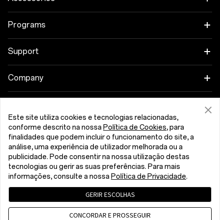
OnePlus 15R
Tablet
Programs
OnePlus 13
Wearables
Link your OnePlus Devices
Support
OnePlus Nord 5
Áudio
Discount Program
Shopping FAQs
Company
OnePlus Nord CE5
Cases & Protection
Affiliate Program
Software Upgrade
About OnePlus
Power & Cables
Get Support From OnePlus
Este site utiliza cookies e tecnologias relacionadas,
OnePlus Trade-in
Repair Service
Community
conforme descrito na nossa
Política de Cookies
, para
Bundles
finalidades que podem incluir o funcionamento do site, a
User Manuals
Portugal (English)
análise, uma experiência de utilizador melhorada ou a
Red Cable Club
publicidade. Pode consentir na nossa utilização destas
Lifestyle
tecnologias ou gerir as suas preferências. Para mais
Contact Us
OnePlus Store App
informações, consulte a nossa
Política de Privacidade
.
Troubleshooting
OxygenOS
GERIR ESCOLHAS
Privacy Policy
User Agreement
Terms of Sale
Accessibility
CONCORDAR E PROSSEGUIR
Careers
Security Response Center (OneSRC)
Cookies
Cookie Settings