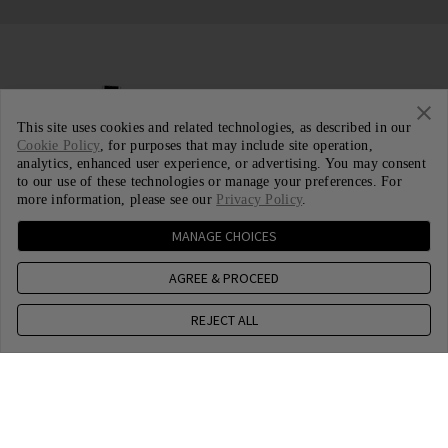
This site uses cookies and related technologies, as described in our
Cookie Policy
, for purposes that may include site operation,
analytics, enhanced user experience, or advertising. You may consent
to our use of these technologies or manage your preferences. For
more information, please see our
Privacy Policy
.
MANAGE CHOICES
AGREE & PROCEED
REJECT ALL