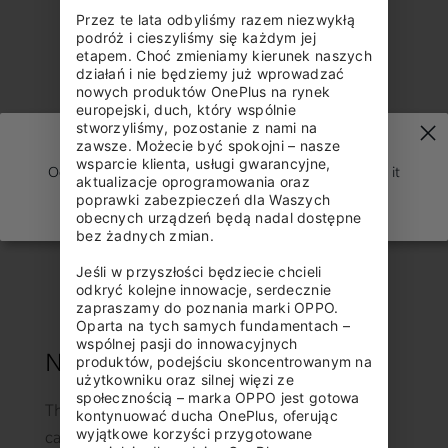
Przez te lata odbyliśmy razem niezwykłą 
podróż i cieszyliśmy się każdym jej 
etapem. Choć zmieniamy kierunek naszych 
działań i nie będziemy już wprowadzać 
nowych produktów OnePlus na rynek 
europejski, duch, który wspólnie 
stworzyliśmy, pozostanie z nami na 
zawsze. Możecie być spokojni – nasze 
wsparcie klienta, usługi gwarancyjne, 
Oops, the spaceship just got lost! We are trying to get it
aktualizacje oprogramowania oraz 
back to earth.
poprawki zabezpieczeń dla Waszych 
obecnych urządzeń będą nadal dostępne 
bez żadnych zmian.

Jeśli w przyszłości będziecie chcieli 
odkryć kolejne innowacje, serdecznie 
zapraszamy do poznania marki OPPO. 
Oparta na tych samych fundamentach – 
wspólnej pasji do innowacyjnych 
New in Nylon
produktów, podejściu skoncentrowanym na 
użytkowniku oraz silnej więzi ze 
społecznością – marka OPPO jest gotowa 
Think all phone cases look the same? Our Nylon
kontynuować ducha OnePlus, oferując 
wyjątkowe korzyści przygotowane 
case combines its finely woven texture with a