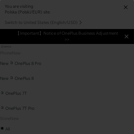
You are visiting
Polska (Polski/EUR) site.
Switch to United States (English/USD)
【Important】Notice of OnePlus Business Adjustment
>>
Phone
New
New
OnePlus 8 Pro
New
OnePlus 8
OnePlus 7T
OnePlus 7T Pro
Store
New
All