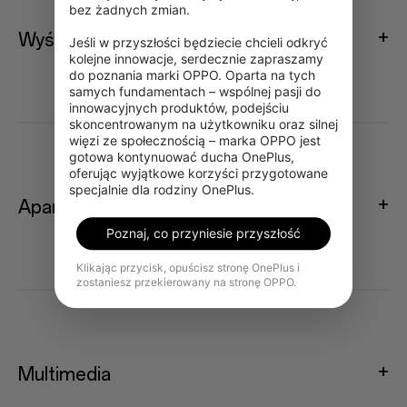
bez żadnych zmian.

Wyświetlacz
Jeśli w przyszłości będziecie chcieli odkryć 
kolejne innowacje, serdecznie zapraszamy 
do poznania marki OPPO. Oparta na tych 
samych fundamentach – wspólnej pasji do 
innowacyjnych produktów, podejściu 
skoncentrowanym na użytkowniku oraz silnej 
więzi ze społecznością – marka OPPO jest 
gotowa kontynuować ducha OnePlus, 
oferując wyjątkowe korzyści przygotowane 
specjalnie dla rodziny OnePlus.
Aparat
Poznaj, co przyniesie przyszłość
Klikając przycisk, opuścisz stronę OnePlus i
zostaniesz przekierowany na stronę OPPO.
Multimedia