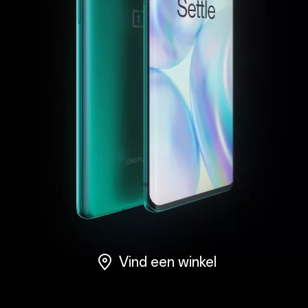
Ondersteuning
or
Start hier
Aanmelden
Bestellingen
Account
Achievement
RedCoins
Vind een winkel
Red Cable Club
Coupon