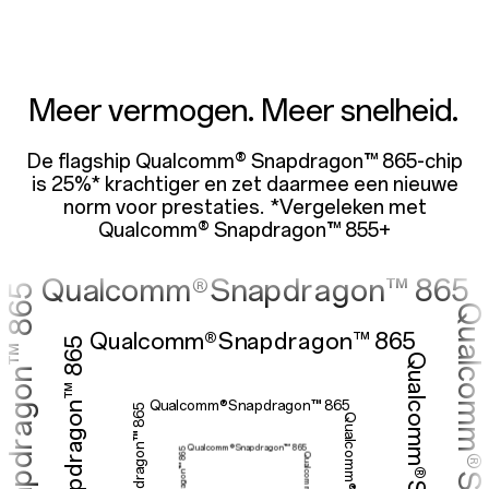
lcomm®Snapdrago
Meer vermogen. Meer snelheid.
De flagship Qualcomm® Snapdragon™ 865-chip
is 25%* krachtiger en zet daarmee een nieuwe
ualcomm®Snapdragon™ 
norm voor prestaties. *Vergeleken met
Qualcomm® Snapdragon™ 855+
Qualcomm®Snapdragon™ 865
Qualcomm®Snapdragon™ 865
Qualcomm®Snapdragon™ 865
Qualcomm®Snapdragon™ 865