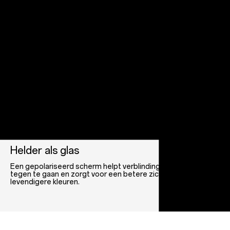
Gelijkmatige kleurtinten
Je ogen gaan van dit verbeterde Adaptive Display houden.
Hardware en software werken samen om de
kleurtemperatuur te detecteren en aan te passen om
natuurlijke tonen en consistente tinten te verzekeren.
Goed verlicht
Met Brightness Control selecteer je de ideale
schermhelderheid uit 4096* beschikbare niveaus voor
vloeiendere helderheidsovergangen en meer oogcomfort.
mm®Snapdr
Helder als glas
Een gepolariseerd scherm helpt verblinding en reflecties
tegen te gaan en zorgt voor een betere zichtbaarheid en
levendigere kleuren.
omm®Snapdra