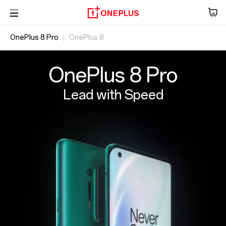
OnePlus 8 Pro
OnePlus 8
Telefoon
Overzicht
Audio
Specificaties
OxygenOS
OnePlus 8 Pro
Tablet
Lead with Speed
Accessoires
Aanbiedingen
Store
OnePlus Featuring
Community