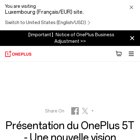
Présentation
You are visiting
Luxembourg (Français/EUR) site.
du
Switch to United States (English/USD)
OnePlus
【Important】Notice of OnePlus Business
Adjustment >>
5T
-
Une
nouvelle
vision
Share On
Présentation du OnePlus 5T
Facebook
Twitter
- Une nouvelle vision
Reddit