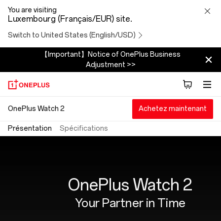
OnePlus
You are visiting
Luxembourg (Français/EUR) site.
Watch
Switch to United States (English/USD)
2
【Important】Notice of OnePlus Business
Adjustment >>
OnePlus Watch 2
Achetez maintenant
Présentation
Spécifications
OnePlus Watch 2
Your Partner in Time