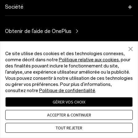
Audio
Programme de remise
FAQ Shopping
Société
OnePlus Nord CE5
Coques & Protections
Programme d’affiliation
Actualisation du logiciel
A propos de OnePlus
Alimentation et Câbles
Obtenir de l'aide de OnePlus
Reprise OnePlus
Service de réparation
Communauté
Packs
Manuels d’utilisation
Luxembourg (Français)
Red Cable Club
Ce site utilise des cookies et des technologies connexes,
Lifestyle
comme décrit dans notre
Politique relative aux cookies
, pour
Nous contacter
OnePlus Store App
des finalités pouvant inclure le fonctionnement du site,
l'analyse, une expérience utilisateur améliorée ou la publicité.
Dépannage
Vous pouvez consentir à notre utilisation de ces technologies
OxygenOS
ou gérer vos préférences. Pour plus d'informations,
Politique de confidentialité
Accord utilisateur
consultez notre
Politique de confidentialité
.
Accessibilité
Emploi
Conditions de vente
Security Response Center (OneSRC)
GÉRER VOS CHOIX
Cookies
Cookie Settings
Durabilité
© 2013 - 2026 OnePlus. All Rights Reserved.
ACCEPTER & CONTINUER
Presse
TOUT REJETER