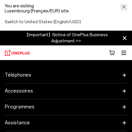
You are visiting
Luxembourg (Français/EUR) site.
Switch to United States (English/USD)
【Important】Notice of OnePlus Business
Adjustment >>
Téléphones
OnePlus 15
Accessoires
OnePlus 15R
Tablette
Programmes
OnePlus 13
Objets connectés
Associez vos appareils OnePlus
Assistance
OnePlus Nord 5