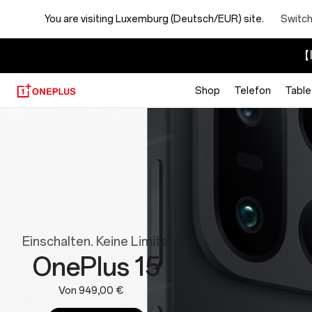
You are visiting
Luxemburg (Deutsch/EUR) site.
Switch
【I
Shop
Telefon
Table
OnePlus
Website:
Phones,
Tablets
Einschalten. Keine Limits.
and
OnePlus 15
Wearables
Von 949,00 €