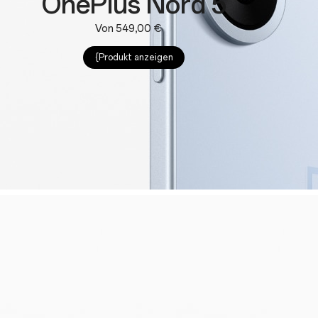
OnePlus Nord 5
Von 549,00 €
{Produkt anzeigen