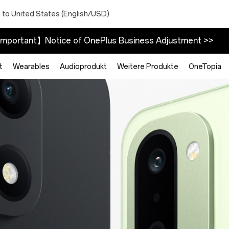
 to United States (English/USD)
mportant】Notice of OnePlus Business Adjustment >>
t
Wearables
Audioprodukt
Weitere Produkte
OneTopia