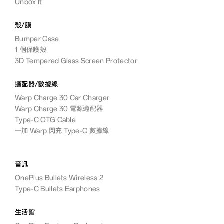
Unbox It
殼/膜
Bumper Case
1 個保護殼
3D Tempered Glass Screen Protector
適配器/數據線
Warp Charge 30 Car Charger
Warp Charge 30 電源適配器
Type-C OTG Cable
一加 Warp 閃充 Type-C 數據線
音訊
OnePlus Bullets Wireless 2
Type-C Bullets Earphones
生活館