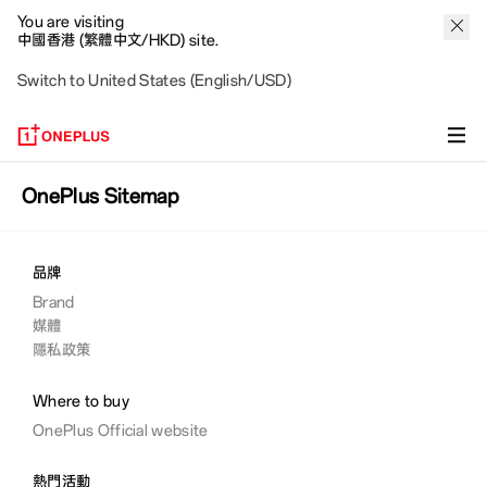
You are visiting
中國香港 (繁體中文/HKD) site.
Switch to United States (English/USD)
OnePlus Sitemap
品牌
Brand
媒體
隱私政策
Where to buy
OnePlus Official website
熱門活動