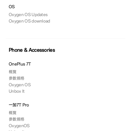
OS
Oxygen OS Updates
Oxygen OS download
Phone & Accessories
OnePlus 7T
概覽
參數規格
Oxygen OS
Unbox It
一加7T Pro
概覽
參數規格
OxygenOS