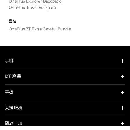
OnePlus Explorer Backpack
OnePlus Travel Backpack
套裝
OnePlus 7T Extra Careful Bundle
手機
OnePlus Nord 6
IoT 產品
OnePlus Nord CE6
Oneplus Nord Buds 4
平板
OnePlus 15
OnePlus Watch 4
OnePlus Pad 4
支援服務
OnePlus 15R
OnePlus Nord Buds 4 Pro
OnePlus Pad Go 2
用戶手冊
關於一加
OnePlus Nord 5