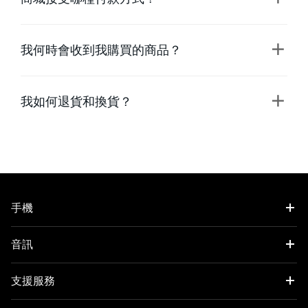
我何時會收到我購買的商品？
我如何退貨和換貨？
手機
OnePlus 11 5G
音訊
OnePlus 10T 5G
OnePlus Buds Pro 2
支援服務