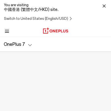
You are visiting
中國香港 (繁體中文/HKD) site.
Switch to United States (English/USD)
OnePlus 系列
OnePlus 7
OnePlus Nord 系列
規格
音訊
關於一加
社群
支援服務