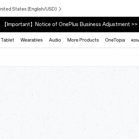
United States (English/USD)
【Important】Notice of OnePlus Business Adjustment >>
Tablet
Wearables
Audio
More Products
OneTopia
κοι