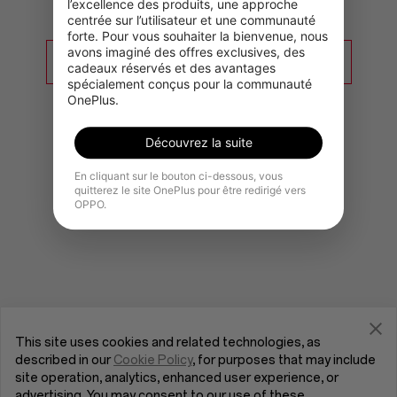
l’excellence des produits, une approche 
centrée sur l’utilisateur et une communauté 
forte. Pour vous souhaiter la bienvenue, nous 
avons imaginé des offres exclusives, des 
Accéder à la page d’accueil OnePlus
cadeaux réservés et des avantages 
spécialement conçus pour la communauté 
OnePlus.
Découvrez la suite
En cliquant sur le bouton ci-dessous, vous
quitterez le site OnePlus pour être redirigé vers
OPPO.
This site uses cookies and related technologies, as
described in our
Cookie Policy
, for purposes that may include
site operation, analytics, enhanced user experience, or
advertising. You may consent to our use of these