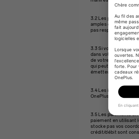
manifeste.
Chère comm
Au fil des 
3.2 Les prix des Produi
même passio
amples détails concern
fait aujour
pas responsables).
engagement 
logicielles 
3.3 Si vous payez votr
Lorsque vou
dans votre relevé pou
ouvertes. 
de votre carte peut ég
l’excellenc
forte. Pour
qui peut augmenter le 
cadeaux ré
émetteur de votre car
OnePlus.
3.4 Les informations 
OnePlus pour le paiem
En cliquant
3.5 Les paiements eff
paiement en utilisant
stocke pas vos coordo
crédit/débit sont con