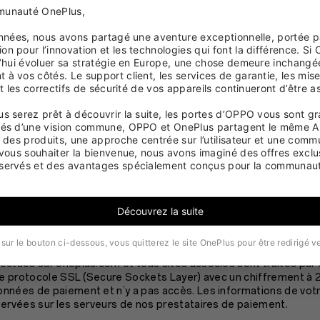
unauté OnePlus,

années, nous avons partagé une aventure exceptionnelle, portée p
ts excluent les frais d'expédition (veuillez consulter notre site 
n pour l’innovation et les technologies qui font la différence. Si 
ant les frais d'expédition) et les frais de transaction bancair
d’hui évoluer sa stratégie en Europe, une chose demeure inchangée 
à vos côtés. Le support client, les services de garantie, les mises
et les correctifs de sécurité de vos appareils continueront d’être as
e commande à l’aide d’une carte de crédit ou de débit internationa
s serez prêt à découvrir la suite, les portes d’OPPO vous sont gr
rra varier en fonction des taux de change. Votre banque ou l’ét
Nés d’une vision commune, OPPO et OnePlus partagent le même AD
alement facturer des frais de conversion et des frais supplémen
e des produits, une approche centrée sur l’utilisateur et une comm
 vous souhaiter la bienvenue, nous avons imaginé des offres exclus
coût global de votre achat. Veuillez contacter votre banque ou 
servés et des avantages spécialement conçus pour la communaut
te pour obtenir plus d’information avant de passer commande sur
personnelles que vous fournissez lors d’un achat seront traitée
Découvrez la suite
ent de la commande et le contrôle anti-fraude.
 sur le bouton ci-dessous, vous quitterez le site OnePlus pour être redirigé 
ectués sur oneplus.com et tous sites associés sont traités par
 le protocole SSL (Secure Sockets Layer) avec un chiffrement à 
nnées de paiement et n’y a pas accès. Les informations de votr
servées sur les serveurs de nos prestataires de paiement.