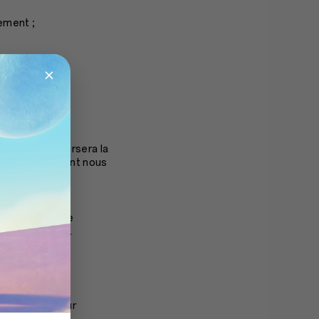
ement ;
/ou
et vous remboursera la
transaction dont nous
 toute commande
 une commande.
 en cas d’erreur