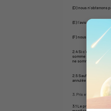
(D) nous n’obtenons p
(E) l’avis de crédit o
(F) nous avons des ra
2.4 Si c’est le cas, O
somme versée pour la 
ne sommes pas respo
2.5 Sauf disposition c
annulée est limitée 
3. Prix et paiements
3.1 Le prix des Produit