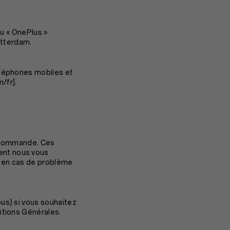
ou « OnePlus »
otterdam.
éléphones mobiles et
m/fr
].
r commande. Ces
ent nous vous
e en cas de problème
us) si vous souhaitez
itions Générales.