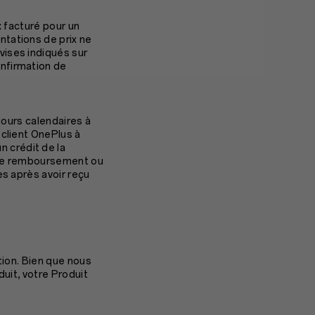
x facturé pour un
ntations de prix ne
vises indiqués sur
onfirmation de
jours calendaires à
 client OnePlus à
 crédit de la
ir le remboursement ou
es après avoir reçu
ation. Bien que nous
duit, votre Produit