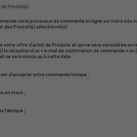
 de Produit(s)
mmande via le processus de commande en ligne sur notre site in
at des Produit(s) sélectionné(s).
s votre offre d’achat de Produits et qui ne sera considérée acc
i) la réception d’un « e-mail de confirmation de commande » ou (ii
at ne sera conclu qu’à cette date.
user d'accepter votre commande lorsque :
us en stock ;
us fabriqué ;