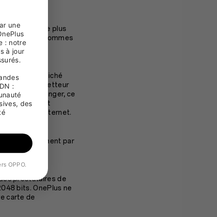
ar une 
internet pour de plus
OnePlus 
e (dont nous ne sommes
: notre 
 à jour 
surés.

le, le prix affiché
andes 
ablissement émetteur
N : 
taires à l’étranger, ce
unauté 
ives, des 
l’établissement
é 
 notre site internet.
s électroniquement par
vers OPPO.
 des prestataires de
2048 bits. OnePlus ne
e carte de