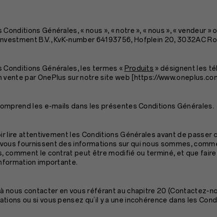
 Conditions Générales, « nous », « notre », « nous », « vendeur » 
 Investment B.V., KvK-number 64193756, Hofplein 20, 3032AC R
s Conditions Générales, les termes «
Produits
» désignent les t
 vente par OnePlus sur notre site web [
https://www.oneplus.co
» comprend les e-mails dans les présentes Conditions Générales.
loir lire attentivement les Conditions Générales avant de passe
 vous fournissent des informations sur qui nous sommes, comm
ts, comment le contrat peut être modifié ou terminé, et que fair
information importante.
s à nous contacter en vous référant au chapitre 20 (Contactez-no
tions ou si vous pensez qu’il y a une incohérence dans les Cond