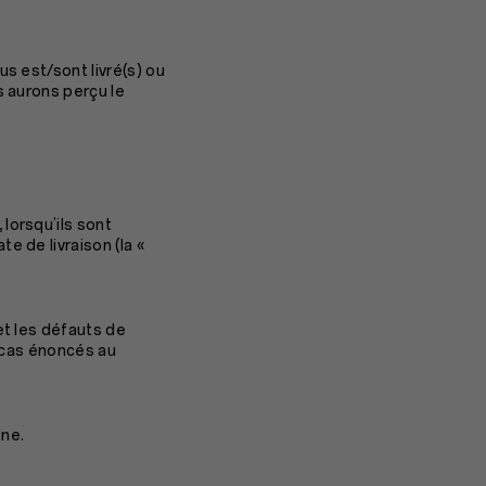
s est/sont livré(s) ou
s aurons perçu le
lorsqu’ils sont
e de livraison (la «
et les défauts de
s cas énoncés au
ine.