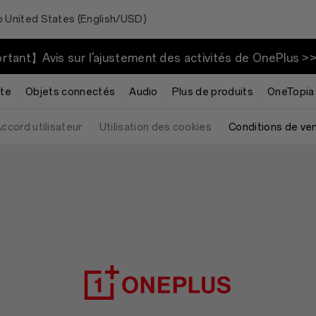
o United States (English/USD)
tant】Avis sur l'ajustement des activités de OnePlus >
tte
Objets connectés
Audio
Plus de produits
OneTopia
ccord utilisateur
Utilisation des cookies
Conditions de ve