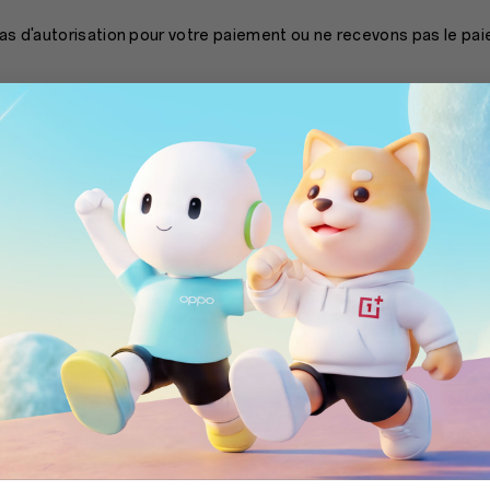
as d'autorisation pour votre paiement ou ne recevons pas le pai
btenue à votre sujet ne répond pas à nos conditions minimales ; et
isons de soupçonner une fraude.
nePlus annulera votre commande, vous informera de l’annulation 
commande dans les meilleurs délais, à l’exception des frais de 
nsables.
ontraire de la loi en vigueur, la responsabilité de OnePlus pour
au seul remboursement de la somme que vous avez versée pour
s sera celui affiché sur notre site internet lors du paiement, sauf