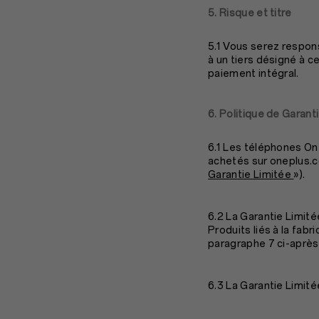
5. Risque et titre
5.1 Vous serez respons
à un tiers désigné à c
paiement intégral.
6. Politique de Garant
6.1 Les téléphones One
achetés sur oneplus.co
Garantie Limitée
»).
6.2 La Garantie Limité
Produits liés à la fab
paragraphe 7 ci-après 
6.3 La Garantie Limit