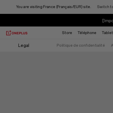
You are visiting
France (Français/EUR) site.
Switch t
【Impor
Store
Téléphone
Table
Legal
Politique de confidentialité
A