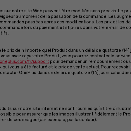
iés sur notre site Web peuvent être modifiés sans préavis. Le pri
en vigueur au moment de la passation de la commande. Les augme
 commandes passées après ces modifications. Les prix et les de
 commande lors du paiement et stipulés dans votre e-mail de c
tifs.
 le prix de n'importe quel Produit dans un délai de quatorze (14) 
vous avez reçu votre Produit, vous pourrez contacter le service
.oneplus.com/fr/support
pour demander un remboursement ou un
ix qui vous a été facturé et le prix de vente actuel. Pour recevo
contacter OnePlus dans un délai de quatorze (14) jours calendair
uits sur notre site internet ne sont fournies qu'à titre d'illustr
possible pour assurer que les images illustrent fidèlement le Pro
er de ces images (par exemple, par la couleur).