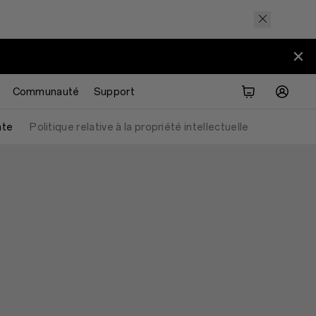
>
Communauté
Support
nte
Politique relative à la propriété intellectuelle