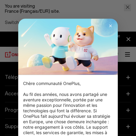
You are visiting
France (Français/EUR) site.
Switch to United States (English/USD)
【Important】Avis sur l'ajustement des activités de
OnePlus >>
Téléphones
Chère communauté OnePlus,

OnePlus 15
Accessoires
Au fil des années, nous avons partagé une 
aventure exceptionnelle, portée par une 
même passion pour l’innovation et les 
OnePlus 15R
Tablette
Programmes
technologies qui font la différence. Si 
OnePlus fait aujourd’hui évoluer sa stratégie 
OnePlus 13
en Europe, une chose demeure inchangée : 
Objets connectés
Associez vos appareils OnePlus
Support
notre engagement à vos côtés. Le support 
client, les services de garantie, les mises à 
OnePlus Nord 5