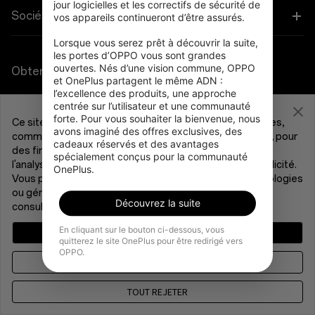
Audio
jour logicielles et les correctifs de sécurité de 
Programme de remise
FAQ Shopping
Société
vos appareils continueront d’être assurés.

OnePlus Nord CE5
Coques et protection
Programme d’affiliation
Lorsque vous serez prêt à découvrir la suite, 
Actualisation du logiciel
À propos de OnePlus
les portes d’OPPO vous sont grandes 
ouvertes. Nés d’une vision commune, OPPO 
Alimentation et cables
Obtenir de l'aide de OnePlus
Reprise OnePlus
Service de réparation
et OnePlus partagent le même ADN : 
Communauté
l’excellence des produits, une approche 
Bundles
centrée sur l’utilisateur et une communauté 
Manuels d’utilisation
France (Français)
Red Cable Club
forte. Pour vous souhaiter la bienvenue, nous 
Ce site utilise des cookies et des technologies connexes,
avons imaginé des offres exclusives, des 
Lifestyle
comme décrit dans notre
Politique relative aux cookies
, pour
cadeaux réservés et des avantages 
Nous contacter
OnePlus Store App
des finalités pouvant inclure le fonctionnement du site,
spécialement conçus pour la communauté 
l'analyse, une expérience utilisateur améliorée ou la publicité.
OnePlus.
Dépannage
Vous pouvez consentir à notre utilisation de ces technologies
OxygenOS
ou gérer vos préférences. Pour plus d'informations,
Découvrez la suite
Politique de confidentialité
Accord utilisateur
consultez notre
Politique de confidentialité
.
Accessibilité
Emploi
Conditions de vente
Security Response Center (OneSRC)
En cliquant sur le bouton ci-dessous, vous
GÉRER VOS CHOIX
Cookies
Cookie Settings
quitterez le site OnePlus pour être redirigé vers
Durabilité
© 2013 - 2026 OnePlus. All Rights Reserved.
OPPO.
ACCEPTER & CONTINUER
Presse
TOUT REJETER