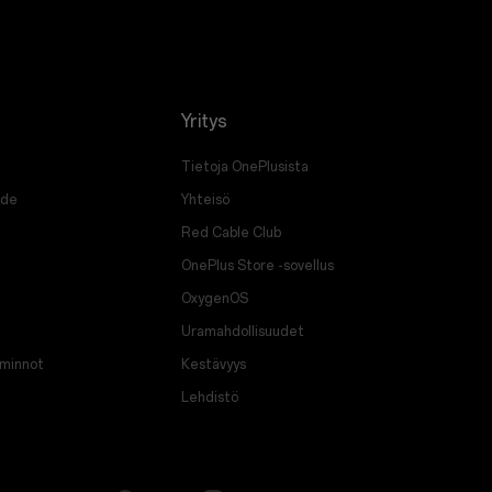
Yritys
Tietoja OnePlusista
ade
Yhteisö
Red Cable Club
OnePlus Store -sovellus
OxygenOS
Uramahdollisuudet
iminnot
Kestävyys
Lehdistö