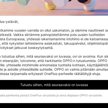
us-ystävät,

tkamme vuosien varrella on ollut uskomaton, ja olemme nauttineet se
hetkestä. Vaikka siirrämme painopistettämme pois uusien tuotteiden 
ista Euroopassa, yhdessä rakentamamme intohimo ei ole katoamassa.
, että nykyisten laitteidenne asiakastuki, takuupalvelut, ohjelmistopäiv
ivitykset jatkuvat keskeytyksettä.

 tutustua siihen, mitä seuraavaksi on luvassa, ovi on avoinna. Kun si
an eteenpäin, toivomme, että harkitsette OPPO:n tutustumista. OPPO 
ille: yhteiselle intohimolle erinomaisia tuotteita kohtaan, käyttäjälähtöi
le ja aidoille yhteisöllisille suhteille. OPPO on valmis pitämään ainutlaa
ssa tarjoamalla erityisesti OnePlus-perheelle räätälöityjä etuja.
Tutustu siihen, mitä seuraavaksi on luvassa
lla painiketta poistut OnePlus-sivustolta ja sinut ohjataan OPPO-sivustolle.