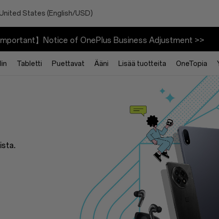
 United States (English/USD)
mportant】Notice of OnePlus Business Adjustment >>
in
Tabletti
Puettavat
Ääni
Lisää tuotteita
OneTopia
ista.