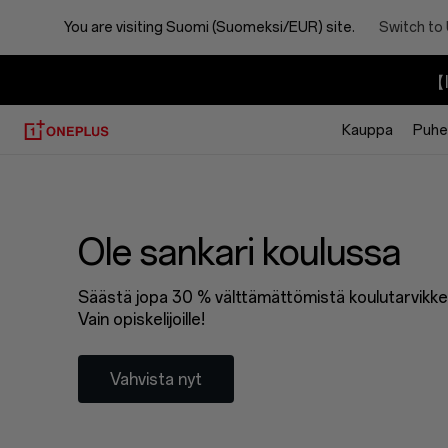
You are visiting
Suomi (Suomeksi/EUR) site.
Switch to
【I
Kauppa
Puhel
Ole sankari koulussa
Säästä jopa 30 % välttämättömistä koulutarvikke
Vain opiskelijoille!
Vahvista nyt