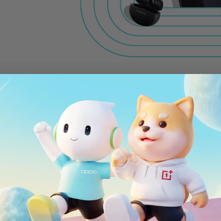
Vahvista
Vahvista opiskeluoikeus sekä
tiedot
Ääni
Elämäntapa
Tulossa pian ...