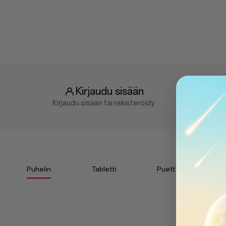
Kirjaudu sisään
Kirjaudu sisään tai rekisteröidy
Puhelin
Tabletti
Puettavat