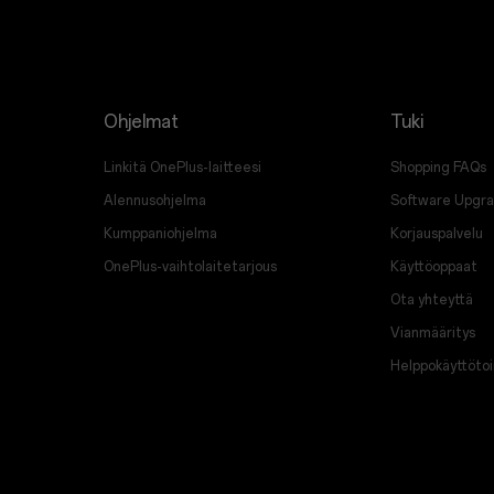
Ohjelmat
Tuki
Linkitä OnePlus-laitteesi
Shopping FAQs
Alennusohjelma
Software Upgr
Kumppaniohjelma
Korjauspalvelu
OnePlus-vaihtolaitetarjous
Käyttöoppaat
Ota yhteyttä
Vianmääritys
Helppokäyttöto