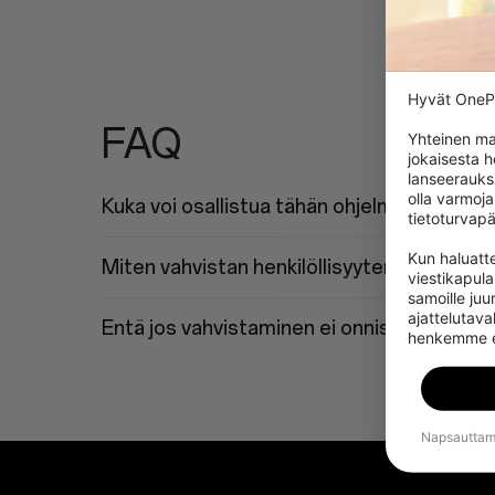
Hyvät OnePl
FAQ
Yhteinen ma
jokaisesta 
lanseerauks
olla varmoja
Kuka voi osallistua tähän ohjelmaan?
tietoturvapä
Kun haluatte
Miten vahvistan henkilöllisyyteni?
viestikapul
samoille juur
ajattelutaval
Entä jos vahvistaminen ei onnistu?
henkemme elo
Napsauttama