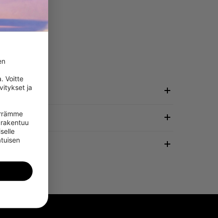
n 
 Voitte 
itykset ja 
irrämme 
rakentuu 
selle 
tuisen 