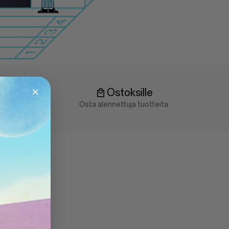
Ostoksille
Osta alennettuja tuotteita