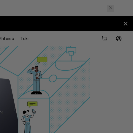
Yhteisö
Tuki