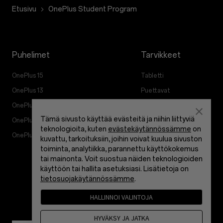
Etusivu
OnePlus Student Program
Puhelimet
Tarvikkeet
OnePlus 15
Tabletti
OnePlus 13
Puettavat
OnePlus 13R
Ääni
Tämä sivusto käyttää evästeitä ja niihin liittyviä
OnePlus Nord 5
Suojakuoret
teknologioita, kuten
evästekäytännössämme
on
OnePlus Nord CE5
Laturit & Johdot
kuvattu, tarkoituksiin, joihin voivat kuulua sivuston
toiminta, analytiikka, parannettu käyttökokemus
Bundles
tai mainonta. Voit suostua näiden teknologioiden
Elämäntapa
käyttöön tai hallita asetuksiasi. Lisätietoja on
tietosuojakäytännössämme
.
HALLINNOI VALINTOJA
HYVÄKSY JA JATKA