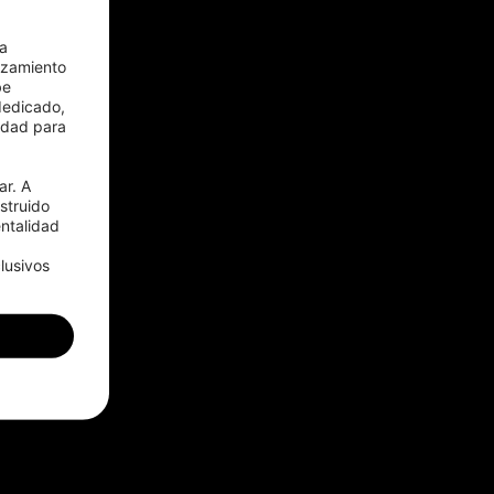
a 
zamiento 
e 
edicado, 
idad para 
r. A 
truido 
talidad 
usivos 