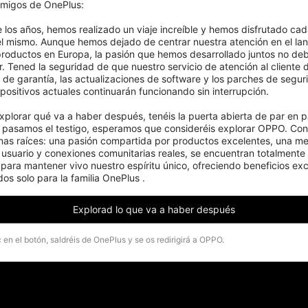
migos de OnePlus:

e los años, hemos realizado un viaje increíble y hemos disfrutado cad
el mismo. Aunque hemos dejado de centrar nuestra atención en el lan
roductos en Europa, la pasión que hemos desarrollado juntos no deb
. Tened la seguridad de que nuestro servicio de atención al cliente d
s de garantía, las actualizaciones de software y los parches de segur
positivos actuales continuarán funcionando sin interrupción.

xplorar qué va a haber después, tenéis la puerta abierta de par en pa
pasamos el testigo, esperamos que consideréis explorar OPPO. Cons
mas raíces: una pasión compartida por productos excelentes, una men
 usuario y conexiones comunitarias reales, se encuentran totalmente 
ara mantener vivo nuestro espíritu único, ofreciendo beneficios excl
os solo para la familia OnePlus .
Explorad lo que va a haber después
c en el botón, saldréis de OnePlus y se os redirigirá a OPPO.