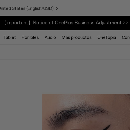
United States (English/USD)
【Important】Notice of OnePlus Business Adjustment >>
Tablet
Ponibles
Audio
Más productos
OneTopia
Com