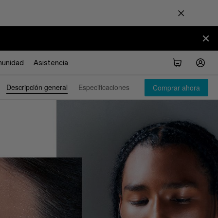
unidad
Asistencia
Descripción general
Diseño
Especificaciones
Camera
Rendimiento
Comprar ahora