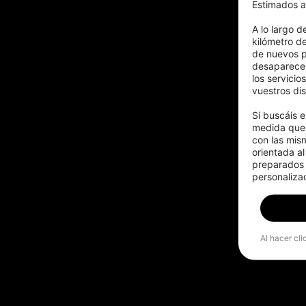
Estimados a
A lo largo d
kilómetro d
de nuevos p
desaparecer
los servicio
vuestros dis
Si buscáis e
medida que 
con las mis
orientada al
preparados p
personalizad
Al hacer cli