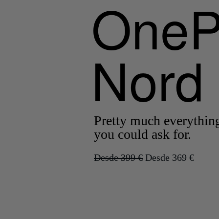
O
O
n
n
e
e
N
N
o
o
r
r
d
d
Pretty much everythin
Pretty much everythin
you could ask for.
you could ask for.
Desde 399 €
Desde 369 €