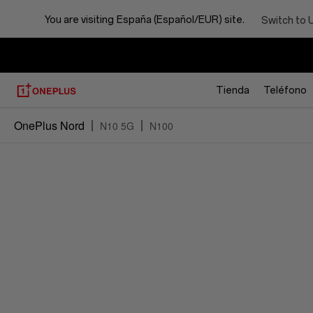
You are visiting
España (Español/EUR) site.
Switch to 
Tienda
Teléfono
OnePlus Nord
N10 5G
N100