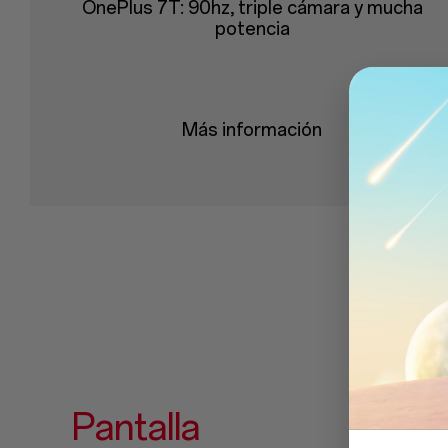
OnePlus 7T: 90hz, triple cámara y mucha
potencia
Más información
Pantalla