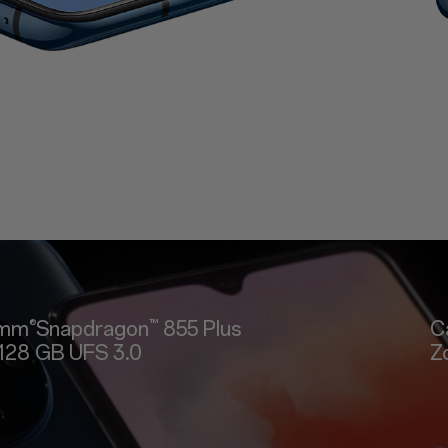
omm
Snapdragon
855 Plus
C
®
™
128 GB UFS 3.0
Z