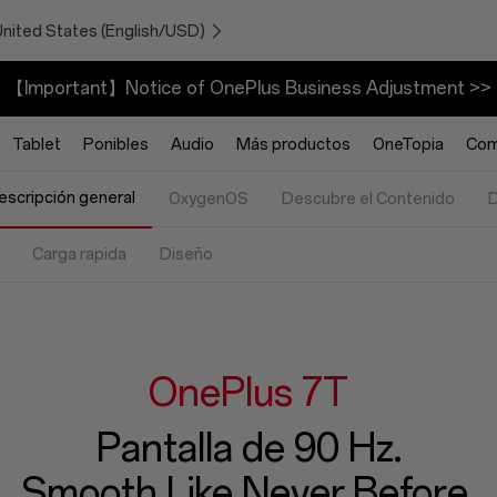
United States (English/USD)
【Important】Notice of OnePlus Business Adjustment >>
Tablet
Ponibles
Audio
Más productos
OneTopia
Com
escripción general
OxygenOS
Descubre el Contenido
Carga rapida
Diseño
OnePlus 7T
Pantalla de 90 Hz.
Smooth Like Never Before.