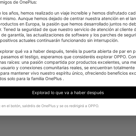
migos de OnePlus:

e los años, hemos realizado un viaje increíble y hemos disfrutado cad
el mismo. Aunque hemos dejado de centrar nuestra atención en el lan
roductos en Europa, la pasión que hemos desarrollado juntos no deb
. Tened la seguridad de que nuestro servicio de atención al cliente d
 Hz y la última tecnología HDR10+, la pantalla Fl
s de garantía, las actualizaciones de software y los parches de segur
ona colores intensos y una experiencia increíbl
positivos actuales continuarán funcionando sin interrupción.

 ser cierto, espera hasta que lo veas por ti mis
xplorar qué va a haber después, tenéis la puerta abierta de par en pa
pasamos el testigo, esperamos que consideréis explorar OPPO. Cons
mas raíces: una pasión compartida por productos excelentes, una men
 usuario y conexiones comunitarias reales, se encuentran totalmente 
ara mantener vivo nuestro espíritu único, ofreciendo beneficios excl
os solo para la familia OnePlus .
Explorad lo que va a haber después
c en el botón, saldréis de OnePlus y se os redirigirá a OPPO.