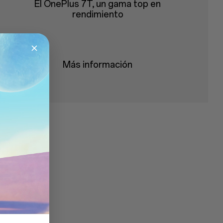
El OnePlus 7T, un gama top en
rendimiento
Más información