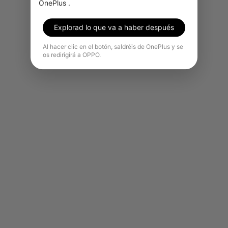
OnePlus .
Explorad lo que va a haber después
Al hacer clic en el botón, saldréis de OnePlus y se
os redirigirá a OPPO.