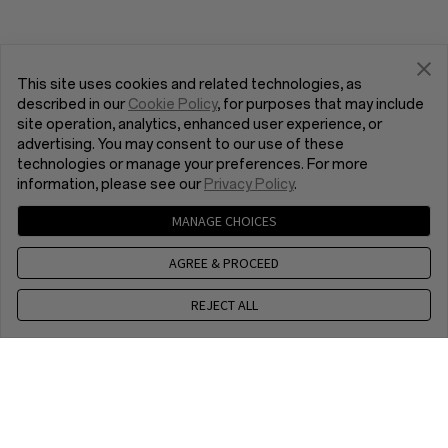
This site uses cookies and related technologies, as
described in our
Cookie Policy
, for purposes that may include
site operation, analytics, enhanced user experience, or
advertising. You may consent to our use of these
technologies or manage your preferences. For more
information, please see our
Privacy Policy
.
MANAGE CHOICES
AGREE & PROCEED
REJECT ALL