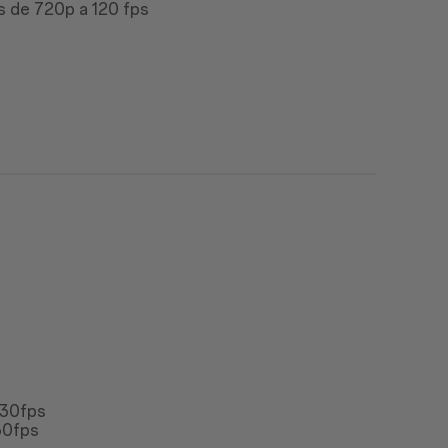
s de 720p a 120 fps
 30fps
30fps