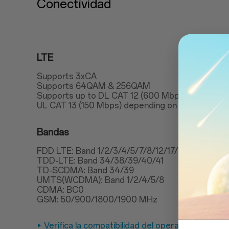
Conectividad
LTE
Supports 3xCA
Supports 64QAM & 256QAM
Supports up to DL CAT 12 (600 Mbps)
UL CAT 13 (150 Mbps) depending on carrier supp
Bandas
FDD LTE: Band 1/2/3/4/5/7/8/12/17/18/19/20/2
TDD-LTE: Band 34/38/39/40/41
TD-SCDMA: Band 34/39
UMTS(WCDMA): Band 1/2/4/5/8
CDMA: BC0
GSM: 50/900/1800/1900 MHz
Verifica la compatibilidad del operador