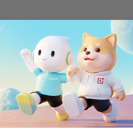
WiFi
MIMO 2*2, WiFi 802.
Bluetooth
ort
Bluetooth 5.0, sup
NFC
5/26/28/29/30/66
NFC habilitado
Posicionamiento
GPS, GLONASS, BeiD