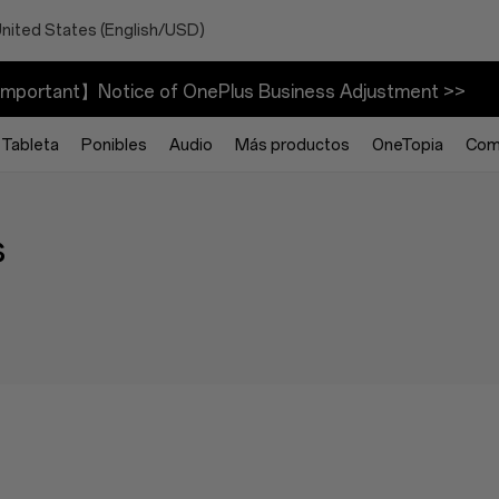
United States (English/USD)
mportant】Notice of OnePlus Business Adjustment >>
Tableta
Ponibles
Audio
Más productos
OneTopia
Com
s