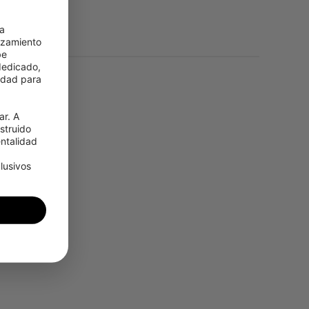
a 
zamiento 
e 
edicado, 
idad para 
r. A 
truido 
talidad 
usivos 
ding Mode