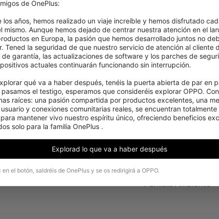
migos de OnePlus:

e los años, hemos realizado un viaje increíble y hemos disfrutado cad
el mismo. Aunque hemos dejado de centrar nuestra atención en el lan
roductos en Europa, la pasión que hemos desarrollado juntos no deb
. Tened la seguridad de que nuestro servicio de atención al cliente d
s de garantía, las actualizaciones de software y los parches de segur
positivos actuales continuarán funcionando sin interrupción.

xplorar qué va a haber después, tenéis la puerta abierta de par en pa
pasamos el testigo, esperamos que consideréis explorar OPPO. Cons
mas raíces: una pasión compartida por productos excelentes, una men
 usuario y conexiones comunitarias reales, se encuentran totalmente 
ara mantener vivo nuestro espíritu único, ofreciendo beneficios excl
os solo para la familia OnePlus .
Funciones
Explorad lo que va a haber después
Adaptive mode Rea
Modo nocturno
c en el botón, saldréis de OnePlus y se os redirigirá a OPPO.
Función Lift Up
Pantalla Ambiente