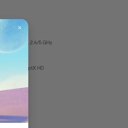
11 a/b/g/n/ac, 2.4/5 GHz
ports aptX & aptX HD
ou, Galileo