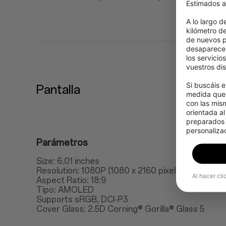
Estimados a
A lo largo d
kilómetro d
de nuevos p
desaparecer
los servicio
vuestros dis
Si buscáis e
Pantalla
medida que 
con las mis
orientada al
preparados p
personalizad
Parámetros
Size: 6.01 inches
Resolution: 1080P (1080 x 2160 pixels), 401ppi
Al hacer cli
Aspect Ratio: 18:9
Tipo: AMOLED
Supports sRGB, DCI-P3
Cover Glass: 2.5D Corning® Gorilla® Glass 5