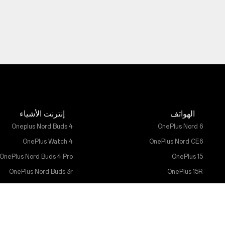
الهواتف
إنترنت الأشياء
Oneplus Nord Buds 4
OnePlus Nord 6
OnePlus Watch 4
OnePlus Nord CE6
OnePlus Nord Buds 4 Pro
OnePlus 15
OnePlus Nord Buds 3r
OnePlus 15R
OnePlus Watch Lite
OnePlus Nord 5
OnePlus Watch 3 43 mm
OnePlus Nord CE5
OnePlus Watch 3
OnePlus 13