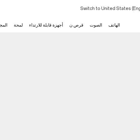
Switch to United States (En
الهاتف
الصوت
قرص ن
أجهزة قابلة للارتداء
لمحة
المج