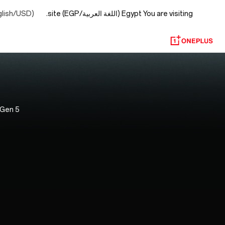
You are visiting
Egypt (اللغة العربية/EGP) site.
glish/USD)
OnePlus
Official
Site
gon® 8 Elite Gen 5