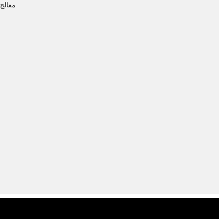
معالج Snapdragon® 8 Gen 5 | شاشة بمعدل تحديث 165 Hz | بطارية سعة 0