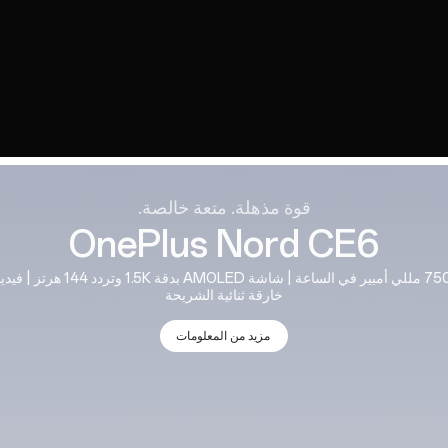
قوة مذهلة. متعة خالصة.
OnePlus Nord CE6
خارقة ثنائية الشريحة
مزيد من المعلومات