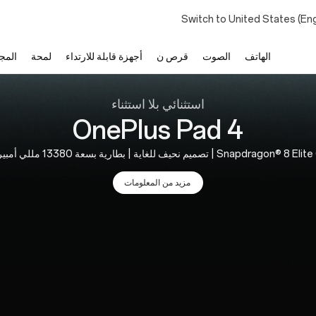
Switch to United States (En
الهاتف
الصوت
قرص ن
أجهزة قابلة للارتداء
لمحة
المج
استثنائي بلا استثناء
OnePlus Pad 4
Snapdra | تصميم نحيف للغاية | بطارية بسعة 13380 مللي أمبير ساعة
مزيد من المعلومات