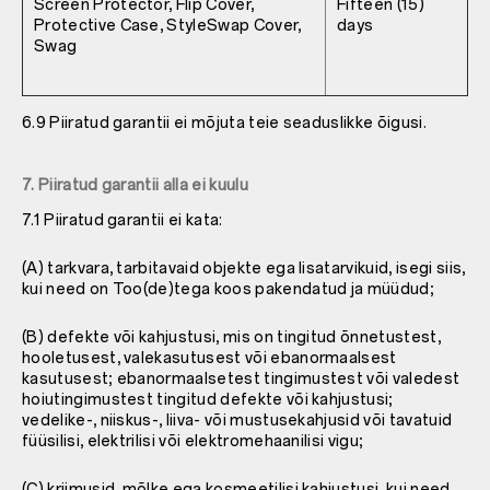
Screen Protector, Flip Cover,
Fifteen (15)
Protective Case, StyleSwap Cover,
days
Swag
6.9 Piiratud garantii ei mõjuta teie seaduslikke õigusi.
7. Piiratud garantii alla ei kuulu
7.1 Piiratud garantii ei kata:
(A) tarkvara, tarbitavaid objekte ega lisatarvikuid, isegi siis,
kui need on Too(de)tega koos pakendatud ja müüdud;
(B) defekte või kahjustusi, mis on tingitud õnnetustest,
hooletusest, valekasutusest või ebanormaalsest
kasutusest; ebanormaalsetest tingimustest või valedest
hoiutingimustest tingitud defekte või kahjustusi;
vedelike-, niiskus-, liiva- või mustusekahjusid või tavatuid
füüsilisi, elektrilisi või elektromehaanilisi vigu;
(C) kriimusid, mõlke ega kosmeetilisi kahjustusi, kui need