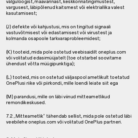
välgulöögist, maavärinast, keskkonnatingimustest,
vargusest, läbipõlenud kaitsmest või elektriallika valest
kasutamisest;
(J) defekte või kahjustusi, mis on tingitud signaali
vastuvõtmisest või edastamisest või viirustest ja
kolmanda osapoole tarkvaraprobleemidest;
(K) tooteid, mida pole ostetud veebisaidilt oneplus.com
või volitatud edasimüüjatelt (toe otstarbel soovitame
ühendust võtta müügipunktiga);
(L) tooteid, mis on ostetud väljaspool ametlikult toetatud
OnePlusi riike või piirkondi, mille loendi leiate siit ega
(M) parandusi, mille on läbi viinud mitteametlikud
remondikeskused.
7.2 „Mitteametlik“ tähendab sellist, mida pole ostetud läbi
veebilehe oneplus.com või volitatud OnePlus partneri.