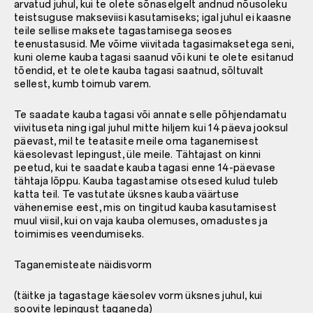
arvatud juhul, kui te olete sõnaselgelt andnud nõusoleku
teistsuguse makseviisi kasutamiseks; igal juhul ei kaasne
teile sellise maksete tagastamisega seoses
teenustasusid. Me võime viivitada tagasimaksetega seni,
kuni oleme kauba tagasi saanud või kuni te olete esitanud
tõendid, et te olete kauba tagasi saatnud, sõltuvalt
sellest, kumb toimub varem.
Te saadate kauba tagasi või annate selle põhjendamatu
viivituseta ning igal juhul mitte hiljem kui 14 päeva jooksul
päevast, mil te teatasite meile oma taganemisest
käesolevast lepingust, üle meile. Tähtajast on kinni
peetud, kui te saadate kauba tagasi enne 14-päevase
tähtaja lõppu. Kauba tagastamise otsesed kulud tuleb
katta teil. Te vastutate üksnes kauba väärtuse
vähenemise eest, mis on tingitud kauba kasutamisest
muul viisil, kui on vaja kauba olemuses, omadustes ja
toimimises veendumiseks.
Taganemisteate näidisvorm
(täitke ja tagastage käesolev vorm üksnes juhul, kui
soovite lepingust taganeda)