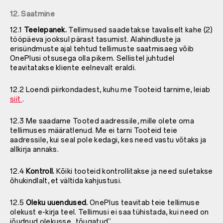
12. Saatmine
12.1
Teelepanek.
Tellimused saadetakse tavaliselt kahe (2)
tööpäeva jooksul pärast tasumist. Alahindluste ja
erisündmuste ajal tehtud tellimuste saatmisaeg võib
OnePlusi otsusega olla pikem. Sellistel juhtudel
teavitatakse kliente eelnevalt eraldi.
12.2 Loendi piirkondadest, kuhu me Tooteid tarnime, leiab
siit
.
12.3 Me saadame Tooted aadressile, mille olete oma
tellimuses määratlenud. Me ei tarni Tooteid teie
aadressile, kui seal pole kedagi, kes need vastu võtaks ja
allkirja annaks.
12.4
Kontroll.
Kõiki tooteid kontrollitakse ja need suletakse
õhukindlalt, et vältida kahjustusi.
12.5
Oleku uuendused.
OnePlus teavitab teie tellimuse
olekust e-kirja teel. Tellimusi ei saa tühistada, kui need on
jõudnud olekusse „tõugatud“.