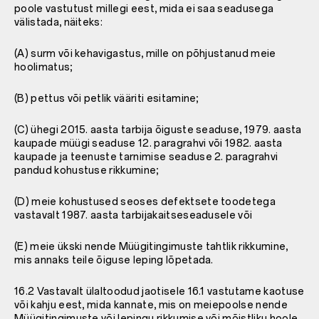
poole vastutust millegi eest, mida ei saa seadusega
välistada, näiteks:
(A) surm või kehavigastus, mille on põhjustanud meie
hoolimatus;
(B) pettus või petlik vääriti esitamine;
(C) ühegi 2015. aasta tarbija õiguste seaduse, 1979. aasta
kaupade müügi seaduse 12. paragrahvi või 1982. aasta
kaupade ja teenuste tarnimise seaduse 2. paragrahvi
pandud kohustuse rikkumine;
(D) meie kohustused seoses defektsete toodetega
vastavalt 1987. aasta tarbijakaitseseadusele või
(E) meie ükski nende Müügitingimuste tahtlik rikkumine,
mis annaks teile õiguse leping lõpetada.
16.2 Vastavalt ülaltoodud jaotisele 16.1 vastutame kaotuse
või kahju eest, mida kannate, mis on meiepoolse nende
Müügitingimuste või lepingu rikkumise või mõistliku hoole