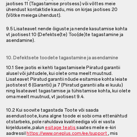
jaotises 11 (Tagastamise protsess) või võttes meie
ühendust kontaktide kaudu, mis on kirjas jaotises 20
(Võtke meiega ühendust).
9.5 Lisateavet nende õiguste ja nende kasutamise kohta
vt jaotisest 10 (Defektse(te) Too(de)te tagastamine ja
asendamine).
10. Defektsete toodete tagastamine ja asendamine
10.1 See jaotis ei kehti tagastamisele Piiratud garantii
alusel või juhtudele, kui olete oma meelt muutnud.
Lisateavet Piiratud garantii nõude esitamise kohta leiate
jaotistest 6 (Garantii) ja 7 (Piiratud garantii alla ei kuulu)
ning lisateavet tagastamise ja tühistamise kohta, kui olete
oma meelt muutnud, vt jaotisest 9.4.
10.2 Kui soovite tagastada Toote või saada
asendustoote, kuna algne toode ei sobi oma ettenähtud
otstarbeks, pole rahuldava kvaliteediga või ei vasta
kirjeldusele, palun
esitage teatis
saates meile e-kiri
aadressil
https://www.oneplus.com/ee/support
, mis