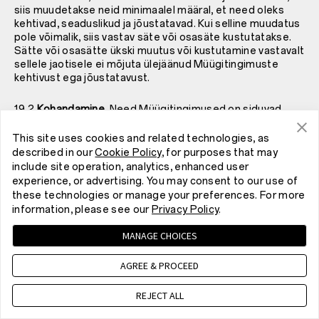
siis muudetakse neid minimaalel määral, et need oleks
kehtivad, seaduslikud ja jõustatavad. Kui selline muudatus
pole võimalik, siis vastav säte või osasäte kustutatakse.
Sätte või osasätte ükski muutus või kustutamine vastavalt
sellele jaotisele ei mõjuta ülejäänud Müügitingimuste
kehtivust ega jõustatavust.
19.2
Kohandamine.
Need Müügitingimused on siduvad
osapooltele ja nende vastavatele pärijatele,
testamenditäitjatele, halduritele ning lubatud
This site uses cookies and related technologies, as
järeltulijatele ja määratutele.
described in our
Cookie Policy
, for purposes that may
include site operation, analytics, enhanced user
19.3
Õigustest ei loobuta.
Kui me ei nõua kohe, et teeksite
experience, or advertising. You may consent to our use of
midagi, milleks olete nende tingimuste järgi kohustatud,
these technologies or manage your preferences. For more
või kui rikute neid Müügitingimusi või mõnda meiega
information, please see our
Privacy Policy
.
sõlmitud lepingut ja meie sammude astumine teie vastu
lükkub edasi, ei tähenda see seda, et ei peaks neid asju
MANAGE CHOICES
tegema ning meie varasem tegevusetus ei takista meil
võtmast teie vastu ette samme hiljem.
AGREE & PROCEED
19.4
Kolmandate osapoolte õigused.
Isikul, kes pole
REJECT ALL
nende Müügitingimuste ega lepingu osapool pole nendele