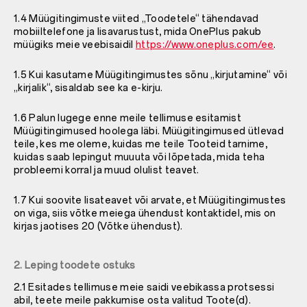
1.4 Müügitingimuste viited „Toodetele“ tähendavad
mobiiltelefone ja lisavarustust, mida OnePlus pakub
müügiks meie veebisaidil
https://www.oneplus.com/ee
.
1.5 Kui kasutame Müügitingimustes sõnu „kirjutamine“ või
„kirjalik“, sisaldab see ka e-kirju.
1.6 Palun lugege enne meile tellimuse esitamist
Müügitingimused hoolega läbi. Müügitingimused ütlevad
teile, kes me oleme, kuidas me teile Tooteid tarnime,
kuidas saab lepingut muuuta või lõpetada, mida teha
probleemi korral ja muud olulist teavet.
1.7 Kui soovite lisateavet või arvate, et Müügitingimustes
on viga, siis võtke meiega ühendust kontaktidel, mis on
kirjas jaotises 20 (Võtke ühendust).
2. Leping toodete ostuks
2.1 Esitades tellimuse meie saidi veebikassa protsessi
abil, teete meile pakkumise osta valitud Toote(d).