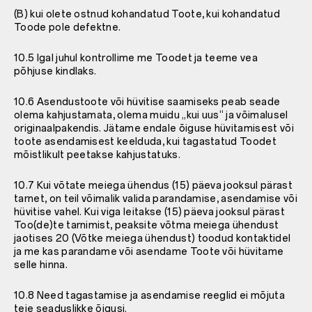
(B) kui olete ostnud kohandatud Toote, kui kohandatud
Toode pole defektne.
10.5 Igal juhul kontrollime me Toodet ja teeme vea
põhjuse kindlaks.
10.6 Asendustoote või hüvitise saamiseks peab seade
olema kahjustamata, olema muidu „kui uus“ ja võimalusel
originaalpakendis. Jätame endale õiguse hüvitamisest või
toote asendamisest keelduda, kui tagastatud Toodet
mõistlikult peetakse kahjustatuks.
10.7 Kui võtate meiega ühendus (15) päeva jooksul pärast
tarnet, on teil võimalik valida parandamise, asendamise või
hüvitise vahel. Kui viga leitakse (15) päeva jooksul pärast
Too(de)te tarnimist, peaksite võtma meiega ühendust
jaotises 20 (Võtke meiega ühendust) toodud kontaktidel
ja me kas parandame või asendame Toote või hüvitame
selle hinna.
10.8 Need tagastamise ja asendamise reeglid ei mõjuta
teie seaduslikke õigusi.