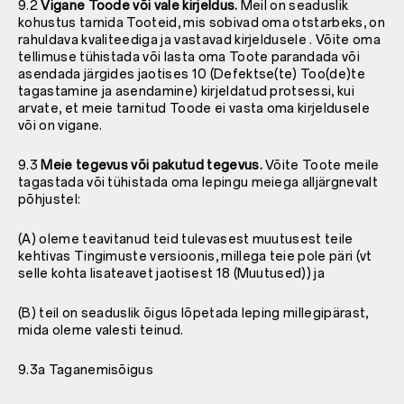
9.2
Vigane Toode või vale kirjeldus.
Meil on seaduslik
kohustus tarnida Tooteid, mis sobivad oma otstarbeks, on
rahuldava kvaliteediga ja vastavad kirjeldusele . Võite oma
tellimuse tühistada või lasta oma Toote parandada või
asendada järgides jaotises 10 (Defektse(te) Too(de)te
tagastamine ja asendamine) kirjeldatud protsessi, kui
arvate, et meie tarnitud Toode ei vasta oma kirjeldusele
või on vigane.
9.3
Meie tegevus või pakutud tegevus.
Võite Toote meile
tagastada või tühistada oma lepingu meiega alljärgnevalt
põhjustel:
(A) oleme teavitanud teid tulevasest muutusest teile
kehtivas Tingimuste versioonis, millega teie pole päri (vt
selle kohta lisateavet jaotisest 18 (Muutused)) ja
(B) teil on seaduslik õigus lõpetada leping millegipärast,
mida oleme valesti teinud.
9.3a Taganemisõigus