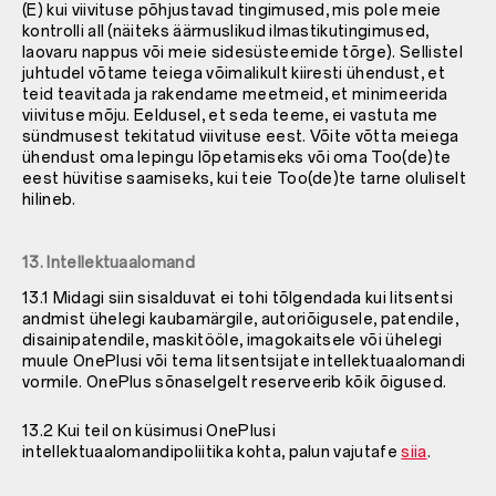
(E) kui viivituse põhjustavad tingimused, mis pole meie
kontrolli all (näiteks äärmuslikud ilmastikutingimused,
laovaru nappus või meie sidesüsteemide tõrge). Sellistel
juhtudel võtame teiega võimalikult kiiresti ühendust, et
teid teavitada ja rakendame meetmeid, et minimeerida
viivituse mõju. Eeldusel, et seda teeme, ei vastuta me
sündmusest tekitatud viivituse eest. Võite võtta meiega
ühendust oma lepingu lõpetamiseks või oma Too(de)te
eest hüvitise saamiseks, kui teie Too(de)te tarne oluliselt
hilineb.
13. Intellektuaalomand
13.1 Midagi siin sisalduvat ei tohi tõlgendada kui litsentsi
andmist ühelegi kaubamärgile, autoriõigusele, patendile,
disainipatendile, maskitööle, imagokaitsele või ühelegi
muule OnePlusi või tema litsentsijate intellektuaalomandi
vormile. OnePlus sõnaselgelt reserveerib kõik õigused.
13.2 Kui teil on küsimusi OnePlusi
intellektuaalomandipoliitika kohta, palun vajutafe
siia
.