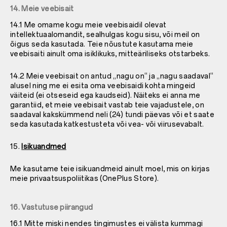
14. Meie veebisait
14.1 Me omame kogu meie veebisaidil olevat
intellektuaalomandit, sealhulgas kogu sisu, või meil on
õigus seda kasutada. Teie nõustute kasutama meie
veebisaiti ainult oma isiklikuks, mitteäriliseks otstarbeks.
14.2 Meie veebisait on antud „nagu on“ ja „nagu saadaval“
alusel ning me ei esita oma veebisaidi kohta mingeid
väiteid (ei otseseid ega kaudseid). Näiteks ei anna me
garantiid, et meie veebisait vastab teie vajadustele, on
saadaval kakskümmend neli (24) tundi päevas või et saate
seda kasutada katkestusteta või vea- või viirusevabalt.
15.
Isikuandmed
Me kasutame teie isikuandmeid ainult moel, mis on kirjas
meie privaatsuspoliitikas (OnePlus Store).
16. Vastutuse piirangud
16.1 Mitte miski nendes tingimustes ei välista kummagi