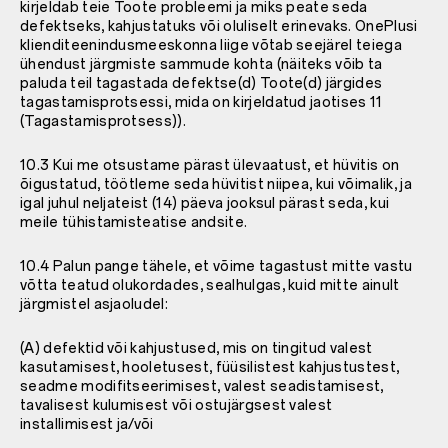
kirjeldab teie Toote probleemi ja miks peate seda
defektseks, kahjustatuks või oluliselt erinevaks. OnePlusi
klienditeenindusmeeskonna liige võtab seejärel teiega
ühendust järgmiste sammude kohta (näiteks võib ta
paluda teil tagastada defektse(d) Toote(d) järgides
tagastamisprotsessi, mida on kirjeldatud jaotises 11
(Tagastamisprotsess)).
10.3 Kui me otsustame pärast ülevaatust, et hüvitis on
õigustatud, töötleme seda hüvitist niipea, kui võimalik, ja
igal juhul neljateist (14) päeva jooksul pärast seda, kui
meile tühistamisteatise andsite.
10.4 Palun pange tähele, et võime tagastust mitte vastu
võtta teatud olukordades, sealhulgas, kuid mitte ainult
järgmistel asjaoludel:
(A) defektid või kahjustused, mis on tingitud valest
kasutamisest, hooletusest, füüsilistest kahjustustest,
seadme modifitseerimisest, valest seadistamisest,
tavalisest kulumisest või ostujärgsest valest
installimisest ja/või