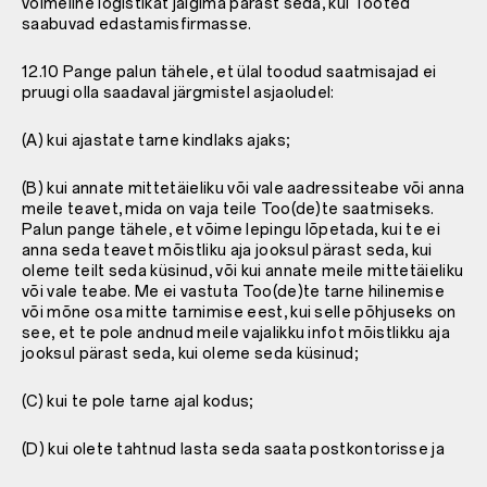
võimeline logistikat jälgima pärast seda, kui Tooted
saabuvad edastamisfirmasse.
12.10 Pange palun tähele, et ülal toodud saatmisajad ei
pruugi olla saadaval järgmistel asjaoludel:
(A) kui ajastate tarne kindlaks ajaks;
(B) kui annate mittetäieliku või vale aadressiteabe või anna
meile teavet, mida on vaja teile Too(de)te saatmiseks.
Palun pange tähele, et võime lepingu lõpetada, kui te ei
anna seda teavet mõistliku aja jooksul pärast seda, kui
oleme teilt seda küsinud, või kui annate meile mittetäieliku
või vale teabe. Me ei vastuta Too(de)te tarne hilinemise
või mõne osa mitte tarnimise eest, kui selle põhjuseks on
see, et te pole andnud meile vajalikku infot mõistlikku aja
jooksul pärast seda, kui oleme seda küsinud;
(C) kui te pole tarne ajal kodus;
(D) kui olete tahtnud lasta seda saata postkontorisse ja