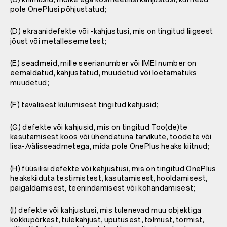
pole OnePlusi põhjustatud;
(D) ekraanidefekte või -kahjustusi, mis on tingitud liigsest
jõust või metallesemetest;
(E) seadmeid, mille seerianumber või IMEI number on
eemaldatud, kahjustatud, muudetud või loetamatuks
muudetud;
(F) tavalisest kulumisest tingitud kahjusid;
(G) defekte või kahjusid, mis on tingitud Too(de)te
kasutamisest koos või ühendatuna tarvikute, toodete või
lisa-/välisseadmetega, mida pole OnePlus heaks kiitnud;
(H) füüsilisi defekte või kahjustusi, mis on tingitud OnePlus
heakskiiduta testimistest, kasutamisest, hooldamisest,
paigaldamisest, teenindamisest või kohandamisest;
(I) defekte või kahjustusi, mis tulenevad muu objektiga
kokkupõrkest, tulekahjust, uputusest, tolmust, tormist,