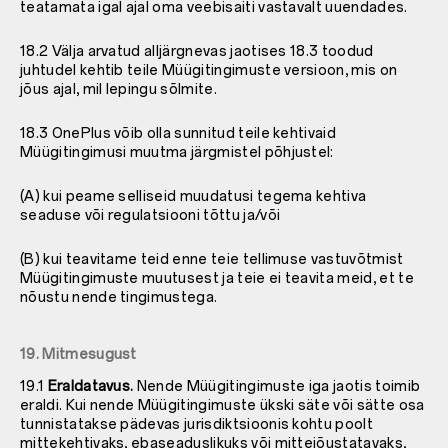
teatamata igal ajal oma veebisaiti vastavalt uuendades.
18.2 Välja arvatud alljärgnevas jaotises 18.3 toodud
juhtudel kehtib teile Müügitingimuste versioon, mis on
jõus ajal, mil lepingu sõlmite.
18.3 OnePlus võib olla sunnitud teile kehtivaid
Müügitingimusi muutma järgmistel põhjustel:
(A) kui peame selliseid muudatusi tegema kehtiva
seaduse või regulatsiooni tõttu ja/või
(B) kui teavitame teid enne teie tellimuse vastuvõtmist
Müügitingimuste muutusest ja teie ei teavita meid, et te
nõustu nende tingimustega.
19. Mitmesugust
19.1
Eraldatavus.
Nende Müügitingimuste iga jaotis toimib
eraldi. Kui nende Müügitingimuste ükski säte või sätte osa
tunnistatakse pädevas jurisdiktsioonis kohtu poolt
mittekehtivaks, ebaseaduslikuks või mittejõustatavaks,