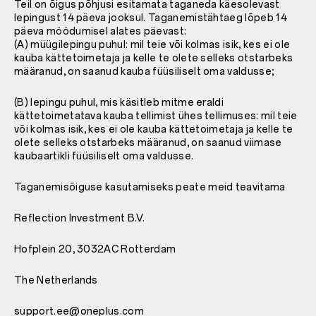
Teil on õigus põhjusi esitamata taganeda käesolevast
lepingust 14 päeva jooksul. Taganemistähtaeg lõpeb 14
päeva möödumisel alates päevast:
(A) müügilepingu puhul: mil teie või kolmas isik, kes ei ole
kauba kättetoimetaja ja kelle te olete selleks otstarbeks
määranud, on saanud kauba füüsiliselt oma valdusse;
(B) lepingu puhul, mis käsitleb mitme eraldi
kättetoimetatava kauba tellimist ühes tellimuses: mil teie
või kolmas isik, kes ei ole kauba kättetoimetaja ja kelle te
olete selleks otstarbeks määranud, on saanud viimase
kaubaartikli füüsiliselt oma valdusse.
Taganemisõiguse kasutamiseks peate meid teavitama
Reflection Investment B.V.
Hofplein 20, 3032AC Rotterdam
The Netherlands
support.ee@oneplus.com