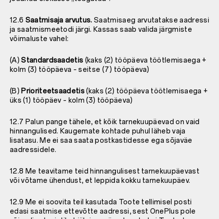
12.6
Saatmisaja arvutus.
Saatmisaeg arvutatakse aadressi
ja saatmismeetodi järgi. Kassas saab valida järgmiste
võimaluste vahel:
(A)
Standardsaadetis
(kaks (2) tööpäeva töötlemisaega +
kolm (3) tööpäeva – seitse (7) tööpäeva)
(B)
Prioriteetsaadetis
(kaks (2) tööpäeva töötlemisaega +
üks (1) tööpäev – kolm (3) tööpäeva)
12.7 Palun pange tähele, et kõik tarnekuupäevad on vaid
hinnangulised. Kaugemate kohtade puhul läheb vaja
lisatasu. Me ei saa saata postkastidesse ega sõjaväe
aadressidele.
12.8 Me teavitame teid hinnangulisest tarnekuupäevast
või võtame ühendust, et leppida kokku tarnekuupäev.
12.9 Me ei soovita teil kasutada Toote tellimisel posti
edasi saatmise ettevõtte aadressi, sest OnePlus pole