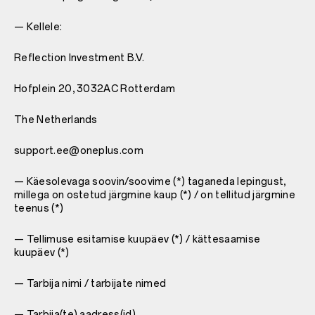
— Kellele:
Reflection Investment B.V.
Hofplein 20, 3032AC Rotterdam
The Netherlands
support.ee@oneplus.com
— Käesolevaga soovin/soovime (*) taganeda lepingust,
millega on ostetud järgmine kaup (*) / on tellitud järgmine
teenus (*)
— Tellimuse esitamise kuupäev (*) / kättesaamise
kuupäev (*)
— Tarbija nimi / tarbijate nimed
— Tarbija(te) aadress(id)