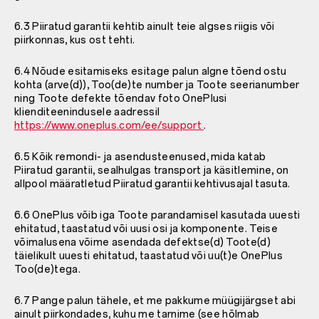
6.3 Piiratud garantii kehtib ainult teie algses riigis või
piirkonnas, kus ost tehti.
6.4 Nõude esitamiseks esitage palun algne tõend ostu
kohta (arve(d)), Too(de)te number ja Toote seerianumber
ning Toote defekte tõendav foto OnePlusi
klienditeenindusele aadressil
https://www.oneplus.com/ee/support
.
6.5 Kõik remondi- ja asendusteenused, mida katab
Piiratud garantii, sealhulgas transport ja käsitlemine, on
allpool määratletud Piiratud garantii kehtivusajal tasuta.
6.6 OnePlus võib iga Toote parandamisel kasutada uuesti
ehitatud, taastatud või uusi osi ja komponente. Teise
võimalusena võime asendada defektse(d) Toote(d)
täielikult uuesti ehitatud, taastatud või uu(t)e OnePlus
Too(de)tega.
6.7 Pange palun tähele, et me pakkume müügijärgset abi
ainult piirkondades, kuhu me tarnime (see hõlmab