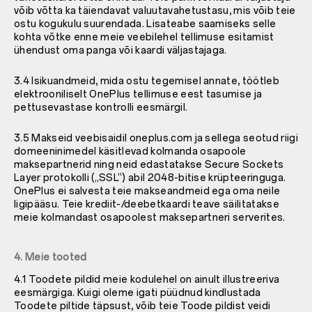
võib võtta ka täiendavat valuutavahetustasu, mis võib teie
ostu kogukulu suurendada. Lisateabe saamiseks selle
kohta võtke enne meie veebilehel tellimuse esitamist
ühendust oma panga või kaardi väljastajaga.
3.4 Isikuandmeid, mida ostu tegemisel annate, töötleb
elektrooniliselt OnePlus tellimuse eest tasumise ja
pettusevastase kontrolli eesmärgil.
3.5 Makseid veebisaidil oneplus.com ja sellega seotud riigi
domeeninimedel käsitlevad kolmanda osapoole
maksepartnerid ning neid edastatakse Secure Sockets
Layer protokolli („SSL“) abil 2048-bitise krüpteeringuga.
OnePlus ei salvesta teie makseandmeid ega oma neile
ligipääsu. Teie krediit-/deebetkaardi teave säilitatakse
meie kolmandast osapoolest maksepartneri serverites.
4. Meie tooted
4.1 Toodete pildid meie kodulehel on ainult illustreeriva
eesmärgiga. Kuigi oleme igati püüdnud kindlustada
Toodete piltide täpsust, võib teie Toode pildist veidi