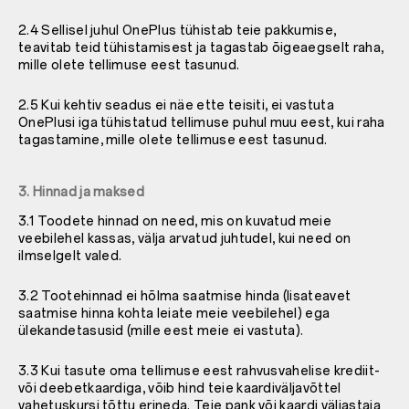
2.4 Sellisel juhul OnePlus tühistab teie pakkumise,
teavitab teid tühistamisest ja tagastab õigeaegselt raha,
mille olete tellimuse eest tasunud.
2.5 Kui kehtiv seadus ei näe ette teisiti, ei vastuta
OnePlusi iga tühistatud tellimuse puhul muu eest, kui raha
tagastamine, mille olete tellimuse eest tasunud.
3. Hinnad ja maksed
3.1 Toodete hinnad on need, mis on kuvatud meie
veebilehel kassas, välja arvatud juhtudel, kui need on
ilmselgelt valed.
3.2 Tootehinnad ei hõlma saatmise hinda (lisateavet
saatmise hinna kohta leiate meie veebilehel) ega
ülekandetasusid (mille eest meie ei vastuta).
3.3 Kui tasute oma tellimuse eest rahvusvahelise krediit-
või deebetkaardiga, võib hind teie kaardiväljavõttel
vahetuskursi tõttu erineda. Teie pank või kaardi väljastaja