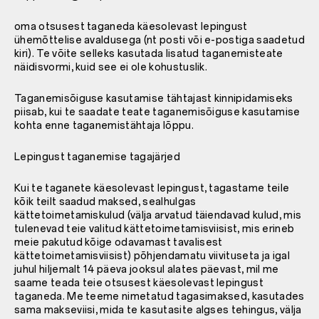
oma otsusest taganeda käesolevast lepingust
ühemõttelise avaldusega (nt posti või e-postiga saadetud
kiri). Te võite selleks kasutada lisatud taganemisteate
näidisvormi, kuid see ei ole kohustuslik.
Taganemisõiguse kasutamise tähtajast kinnipidamiseks
piisab, kui te saadate teate taganemisõiguse kasutamise
kohta enne taganemistähtaja lõppu.
Lepingust taganemise tagajärjed
Kui te taganete käesolevast lepingust, tagastame teile
kõik teilt saadud maksed, sealhulgas
kättetoimetamiskulud (välja arvatud täiendavad kulud, mis
tulenevad teie valitud kättetoimetamisviisist, mis erineb
meie pakutud kõige odavamast tavalisest
kättetoimetamisviisist) põhjendamatu viivituseta ja igal
juhul hiljemalt 14 päeva jooksul alates päevast, mil me
saame teada teie otsusest käesolevast lepingust
taganeda. Me teeme nimetatud tagasimaksed, kasutades
sama makseviisi, mida te kasutasite algses tehingus, välja