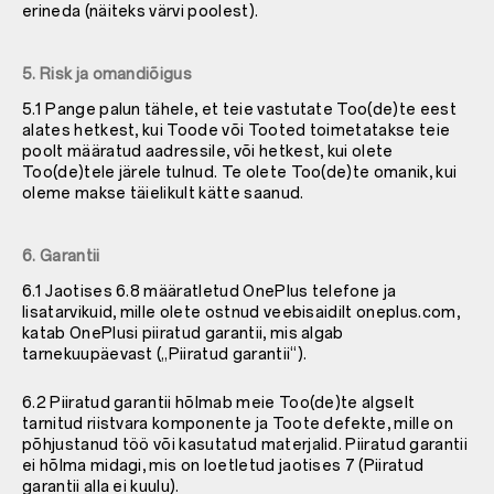
erineda (näiteks värvi poolest).
5. Risk ja omandiõigus
5.1 Pange palun tähele, et teie vastutate Too(de)te eest
alates hetkest, kui Toode või Tooted toimetatakse teie
poolt määratud aadressile, või hetkest, kui olete
Too(de)tele järele tulnud. Te olete Too(de)te omanik, kui
oleme makse täielikult kätte saanud.
6. Garantii
6.1 Jaotises 6.8 määratletud OnePlus telefone ja
lisatarvikuid, mille olete ostnud veebisaidilt oneplus.com,
katab OnePlusi piiratud garantii, mis algab
tarnekuupäevast („Piiratud garantii“).
6.2 Piiratud garantii hõlmab meie Too(de)te algselt
tarnitud riistvara komponente ja Toote defekte, mille on
põhjustanud töö või kasutatud materjalid. Piiratud garantii
ei hõlma midagi, mis on loetletud jaotises 7 (Piiratud
garantii alla ei kuulu).