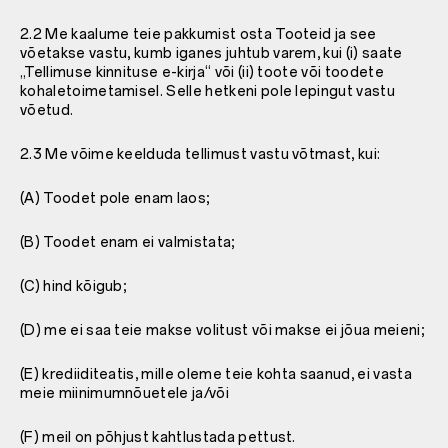
2.2 Me kaalume teie pakkumist osta Tooteid ja see
võetakse vastu, kumb iganes juhtub varem, kui (i) saate
„Tellimuse kinnituse e-kirja“ või (ii) toote või toodete
kohaletoimetamisel. Selle hetkeni pole lepingut vastu
võetud.
2.3 Me võime keelduda tellimust vastu võtmast, kui:
(A) Toodet pole enam laos;
(B) Toodet enam ei valmistata;
(C) hind kõigub;
(D) me ei saa teie makse volitust või makse ei jõua meieni;
(E) krediiditeatis, mille oleme teie kohta saanud, ei vasta
meie miinimumnõuetele ja/või
(F) meil on põhjust kahtlustada pettust.