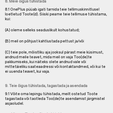
8. Meie õigus tühistada
8.1 OnePlus püüab igati tarnida teie tellimuskinnitlusel
loetletud Toote(d). Siiski peame teie tellimuse tühistama,
kui:
(A) oleme selleks seaduslikult kohustatud;
(B) meil on põhjust kahtlustada pettust ja/või
(C) teie pole, mõistliku aja jooksul pärast meie küsimust,
andnud meile teavet, mida meil on vaja Too(de)te
pakkumiseks, kui näiteks olete andnud vale või
mittetäieliku saateaadressi või kontaktandmed, või kui te
ei uuenda teavet, kui vaja.
9. Teie õigus tühistada, tagastada ja asendada
9.1 Võite oma lepingu tühistada, meilt ostetud Toote
tagastada või taotleda Too(de)te asendamist järgmistel
asjaoludel.