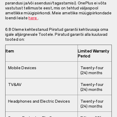
parandusi ja/või asendusi/tagastamisi). OnePlus ei võta
vastutust tellimuste eest, mis on tehtud väljaspool
ametlikke müügipiirkondi. Meie ametlike müügipiirkondade
loendi leiate
here
.
6.8 Oleme kehtestanud Piiratud garantii kehtivusaja oma
igale alljärgnevale Tootele. Piiratud garantii alla kuuluvad
tooted on:
Item
Limited Warranty
Period
Mobile Devices
Twenty-four
(24) months
TV&AV
Twenty-four
(24) months
Headphones and Electric Devices
Twenty-four
(24) months