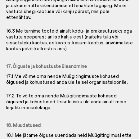
ja oskuse mitterakendamise ettenähtav tagajärg. Me ei
vastuta ühegi kaotuse või kahju pärast, mis pole
ettenähtav.
16.3 Me tarnime tooteid ainult kodu- ja erakasutuseks ega
vastuta seepärast ärilise kahju eest (näiteks tulu või
sissetuleku kaotus, äri kaotus, kasumi kaotus, ärivõimaluse
kaotus ja/või katkestus äris).
17. Õiguste ja kohustuste üleandmine
17.1 Me võime oma nende Müügitingimuste kohased
õigused ja kohustused anda üle teisel organisatsioonile.
17.2 Te võite oma nende Müügitingimuste kohased
õigused ja kohustused teisele isiku üle anda ainult meie
kirjaliku nõusolekuga.
18. Muudatused
18.1 Me jätame õiguse uuendada neid Müügitingimusi ette