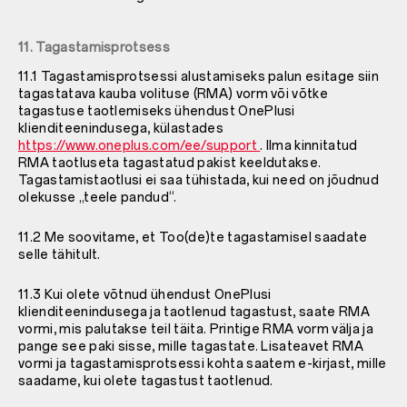
11. Tagastamisprotsess
11.1 Tagastamisprotsessi alustamiseks palun esitage siin
tagastatava kauba volituse (RMA) vorm või võtke
tagastuse taotlemiseks ühendust OnePlusi
klienditeenindusega, külastades
https://www.oneplus.com/ee/support
. Ilma kinnitatud
RMA taotluseta tagastatud pakist keeldutakse.
Tagastamistaotlusi ei saa tühistada, kui need on jõudnud
olekusse „teele pandud“.
11.2 Me soovitame, et Too(de)te tagastamisel saadate
selle tähitult.
11.3 Kui olete võtnud ühendust OnePlusi
klienditeenindusega ja taotlenud tagastust, saate RMA
vormi, mis palutakse teil täita. Printige RMA vorm välja ja
pange see paki sisse, mille tagastate. Lisateavet RMA
vormi ja tagastamisprotsessi kohta saatem e-kirjast, mille
saadame, kui olete tagastust taotlenud.