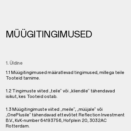
MÜÜGITINGIMUSED
1. Üldine
1.1 Müügitingimused määratlevad tingimused, millega teile
Tooteid tarnime.
1.2 Tingimuste viited „teile“ või „kliendile“ tähendavad
isikut, kes Tooteid ostab.
1.3 Müügitingimuste viited „meile“, „müüjale“ või
„OnePlusile“ tähendavad ettevõtet Reflection Investment
B.V., KvK-number 64193756, Hofplein 20, 3032AC
Rotterdam.