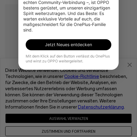
echten Community-Verbindung –, ist OPPO 
bestens gerüstet, um unseren einzigartigen 
Spirit weiterzutragen. Und das Beste: Es 
warten exklusive Vorteile auf euch, die 
maßgeschneidert für die OnePlus-Familie 
sind.
Jetzt Neues entdecken
Mit dem Klick auf den Button verlässt du OnePlus
und wirst zu OPPO weitergeleitet.
Diese Website verwendet Cookies und verwandte
OnePlus 15 Hole-
Technologien, wie in unserer
Cookie-Richtlinie
beschrieben,
Pattern Magnetic Case
für Zwecke, die den Betrieb der Website, Analysen, ein
verbessertes Nutzererlebnis oder Werbung umfassen
Save up to 2,00 € mit RedCoins
können. Sie können der Verwendung dieser Technologien
€39.99
zustimmen oder Ihre Einstellungen verwalten. Weitere
Informationen finden Sie in unserer
Datenschutzerklärung
.
Zum RedCoins-Shop
AUSWAHL VERWALTEN
ZUSTIMMEN UND FORTFAHREN