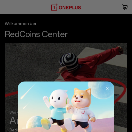
OnePlus
RedCoins
Center
Willkommen bei
RedCoins Center
Wie verdient/manipuliert man RedCoins?
Anmeldung
RedCoins anzeigen