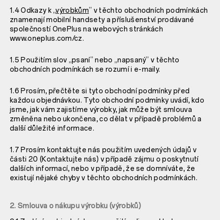
1.4 Odkazy k „
výrobkům
” v těchto obchodních podmínkách
znamenají mobilní handsety a příslušenství prodávané
společností OnePlus na webových stránkách
www.oneplus.com/cz.
1.5 Použitím slov „psaní” nebo „napsaný” v těchto
obchodních podmínkách se rozumí i e-maily.
1.6 Prosím, přečtěte si tyto obchodní podmínky před
každou objednávkou. Tyto obchodní podmínky uvádí, kdo
jsme, jak vám zajistíme výrobky, jak může být smlouva
změněna nebo ukončena, co dělat v případě problémů a
další důležité informace.
1.7 Prosím kontaktujte nás použitím uvedených údajů v
části
20 (Kontaktujte nás) v případě zájmu o poskytnutí
dalších informací, nebo v případě, že se domníváte, že
existují nějaké chyby v těchto obchodních podmínkách.
2. Smlouva o nákupu výrobku (výrobků)