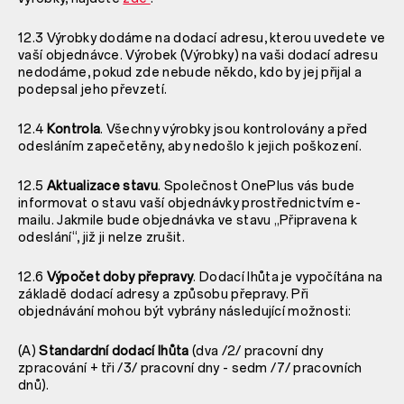
12.3 Výrobky dodáme na dodací adresu, kterou uvedete ve
vaší objednávce. Výrobek (Výrobky) na vaši dodací adresu
nedodáme, pokud zde nebude někdo, kdo by jej přijal a
podepsal jeho převzetí.
12.4
Kontrola
. Všechny výrobky jsou kontrolovány a před
odesláním zapečetěny, aby nedošlo k jejich poškození.
12.5
Aktualizace stavu
. Společnost OnePlus vás bude
informovat o stavu vaší objednávky prostřednictvím e-
mailu. Jakmile bude objednávka ve stavu „Připravena k
odeslání“, již ji nelze zrušit.
12.6
Výpočet doby přepravy
. Dodací lhůta je vypočítána na
základě dodací adresy a způsobu přepravy. Při
objednávání mohou být vybrány následující možnosti:
(A)
Standardní dodací lhůta
(dva /2/ pracovní dny
zpracování + tři /3/ pracovní dny - sedm /7/ pracovních
dnů).