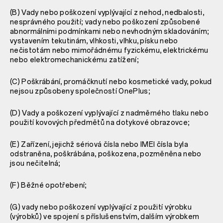
(B) Vady nebo poškození vyplývající z nehod, nedbalosti,
nesprávného použití; vady nebo poškození způsobené
abnormálními podmínkami nebo nevhodným skladováním;
vystavením tekutinám, vlhkosti, vlhku, písku nebo
nečistotám nebo mimořádnému fyzickému, elektrickému
nebo elektromechanickému zatížení;
(C) Poškrábání, promáčknutí nebo kosmetické vady, pokud
nejsou způsobeny společností OnePlus;
(D) Vady a poškození vyplývající z nadměrného tlaku nebo
použití kovových předmětů na dotykové obrazovce;
(E) Zařízení, jejichž sériová čísla nebo IMEI čísla byla
odstraněna, poškrábána, poškozena, pozměněna nebo
jsou nečitelná;
(F) Běžné opotřebení;
(G) vady nebo poškození vyplývající z použití výrobku
(výrobků) ve spojení s příslušenstvím, dalším výrobkem