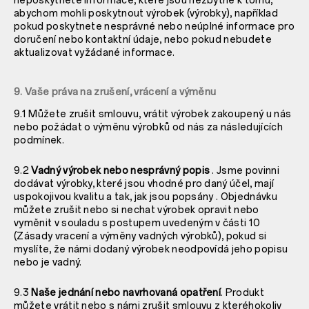
neposkytnete informace, které jsou nezbytné k tomu,
abychom mohli poskytnout výrobek (výrobky), například
pokud poskytnete nesprávné nebo neúplné informace pro
doručení nebo kontaktní údaje, nebo pokud nebudete
aktualizovat vyžádané informace.
9. Vaše práva na zrušení, vrácení a výměnu
9.1 Můžete zrušit smlouvu, vrátit výrobek zakoupený u nás
nebo požádat o výměnu výrobků od nás za následujících
podmínek.
9.2
Vadný výrobek nebo nesprávný popis
. Jsme povinni
dodávat výrobky, které jsou
vhodné pro daný účel, mají
uspokojivou kvalitu a tak, jak jsou popsány
. Objednávku
můžete zrušit nebo si nechat výrobek opravit nebo
vyměnit v souladu s postupem uvedeným v části 10
(Zásady vracení a výměny vadných výrobků), pokud si
myslíte, že námi dodaný výrobek neodpovídá jeho popisu
nebo je vadný.
9.3
Naše jednání nebo navrhovaná opatření
. Produkt
můžete vrátit nebo s námi zrušit smlouvu z kteréhokoliv