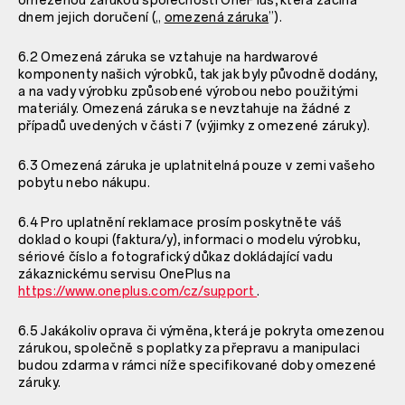
omezenou zárukou společností OnePlus, která začíná
dnem jejich doručení („
omezená záruka
”).
6.2 Omezená záruka se vztahuje na hardwarové
komponenty našich výrobků, tak jak byly původně dodány,
a na vady výrobku způsobené výrobou nebo použitými
materiály. Omezená záruka se nevztahuje na žádné z
případů uvedených v části 7 (výjimky z omezené záruky).
6.3 Omezená záruka je uplatnitelná pouze v zemi vašeho
pobytu nebo nákupu.
6.4 Pro uplatnění reklamace prosím poskytněte váš
doklad o koupi (faktura/y), informaci o modelu výrobku,
sériové číslo a fotografický důkaz dokládající vadu
zákaznickému servisu OnePlus na
https://www.oneplus.com/cz/support
.
6.5 Jakákoliv oprava či výměna, která je pokryta omezenou
zárukou, společně s poplatky za přepravu a manipulaci
budou zdarma v rámci níže specifikované doby omezené
záruky.