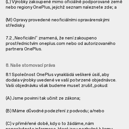
(L) Výrobky zakoupené mimo oficiálně podporované země
nebo regiony OnePlus, jejichž seznam naleznete zde; a
(M) Opravy provedené neoficiálními opravárenskými
středisky.
7.2 „Neoficiální“ znamená, že není zakoupeno
prostřednictvím oneplus.com nebo od autorizovaného
partnera OnePlus.
8. Naše stornovací práva
8.1 Společnost OnePlus vynakládá veškeré úsilí, aby
dodala výrobky uvedené ve vaší potvrzené objednávce.
Vaši objednávku však budeme muset zrušit, pokud:
(A) Jsme povinni tak učinit ze zákona;
(B) Máme důvodné podezření z podvodu; a/nebo
(C) v přiměřené době, kdy o to žádáme, nám