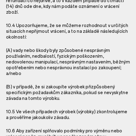
refundaci co nejdříve, a to v každém případě do čtrnácti
(14) dnů ode dne, kdy nám podáte oznámení o vrácení
zboží.
10.4 Upozorňujeme, že se můžeme rozhodnout v určitých
situacích nepřijmout vrácení, a to na základě následujících
okolností:
(A) vady nebo škody byly způsobené nesprávným
používáním, nedbalostí, fyzickým poškozením,
nedovolenou manipulací, nesprávným nastavením, běžným
opotřebením nebo nesprávnou instalací po zakoupení;
a/nebo
(B) v případě, že si zakoupíte výrobek přizpůsobený
specifickým požadavkům zákazníka, pokud se nevyskytne
závada na tomto výrobku.
10.5 Ve všech případech výrobek (výrobky) zkontrolujeme
a prověříme jakoukoliv závadu.
10.6 Aby zařízení splňovalo podmínky pro výměnu nebo