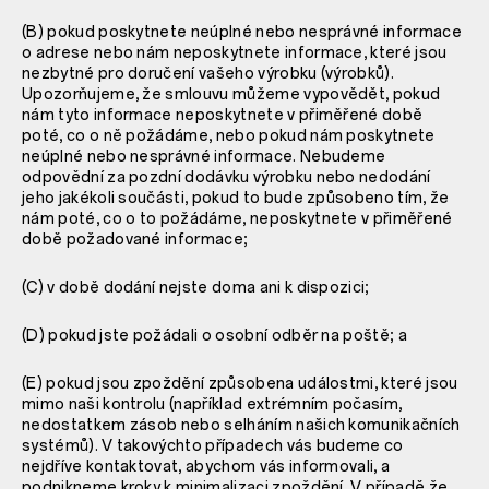
(B) pokud poskytnete neúplné nebo nesprávné informace
o adrese nebo nám neposkytnete informace, které jsou
nezbytné pro doručení vašeho výrobku (výrobků).
Upozorňujeme, že smlouvu můžeme vypovědět, pokud
nám tyto informace neposkytnete v přiměřené době
poté, co o ně požádáme, nebo pokud nám poskytnete
neúplné nebo nesprávné informace. Nebudeme
odpovědní za pozdní dodávku výrobku nebo nedodání
jeho jakékoli součásti, pokud to bude způsobeno tím, že
nám poté, co o to požádáme, neposkytnete v přiměřené
době požadované informace;
(C) v době dodání nejste doma ani k dispozici;
(D) pokud jste požádali o osobní odběr na poště; a
(E) pokud jsou zpoždění způsobena událostmi, které jsou
mimo naši kontrolu (například extrémním počasím,
nedostatkem zásob nebo selháním našich komunikačních
systémů). V takovýchto případech vás budeme co
nejdříve kontaktovat, abychom vás informovali, a
podnikneme kroky k minimalizaci zpoždění. V případě že