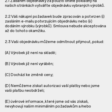
2.1 Zadáním objednávky za použití online pokladny na
našich stránkách vytváříte objednávku vybraných výrobků.
2.2 Váš nákupní požadavek bude zpracován a potvrzen (i)
zasláním e-mailu potvrzujícím objednávku nebo (ii)
dodáním výrobku (výrobků). Smlouva nebude akceptována
až do tohoto okamžiku.
2.3 Vaši objednávku můžeme odmítnout přijmout, pokud:
(A) Výrobek již není na skladě;
(B) Výrobek již není vyráběn;
(C) Dochází ke změně ceny;
(D) Nemůžeme získat autorizaci vaší platby nebo jsme
vaši platbu neobdrželi;
(E) úvěrové informace, které jsme od vás získali,
nevyhovují našim minimálním požadavkům a/nebo