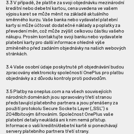
3.3 V případě, že platíte za svoji objednávku mezinárodní
kreditní nebo debetní kartou, cena uvedena ve vašem
výpisu karet se může měnit na základě aktuálního
směnného kurzu. Vaše banka nebo vydavatel platební
karty si může účtovat dodatečné náklady a poplatky za
převedení měn, což může zvýšit celkovou částku vašeho
nákupu. Prosím kontaktujte svoji banku nebo vydavatele
platební karty pro další informace ohledně výše
zmíněného před zadáním objednávky na našich webových
stránkách.
3.4 Vaše osobní údaje poskytnuté při objednávání budou
zpracovány elektronicky společností OnePlus pro platbu
objednávky a z důvodu kontroly proti podvodům.
3.5 Platby na oneplus.com a na všech souvisejících
národních doménách jsou spravovány třetí stranou
představující platebního partnera a jsou přenášeny za
použití protokolu Secure Sockets Layer („SSL“) s
2048bitovým šifrováním. Společnost OnePlus vaše
platební detaily neukládá ani k nim nemá přístup.
Informace o vaší kreditní/debetní kartě si ponechávají
servery platebního partnera třetí strany.