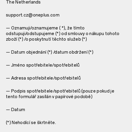
The Netherlands
support.cz@oneplus.com
— Oznamuji/oznamujeme ( *), že tímto
odstupuji/odstupujeme (*) od smlouvy o nákupu tohoto
zboží (*) /o poskytnutí těchto služeb (*)
— Datum objednání (*) /datum obdržení (*)
— Jméno spotřebitele/spotřebitelů
— Adresa spotřebitele/spotřebitelů
— Podpis spotřebitele/spotřebitelů (pouze pokud je
tento formulář zasílán v papírové podobě)
— Datum
(*) Nehodící se škrtněte.