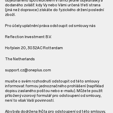
objednaného spotřebitelem v rámci jedné objednávky a
dodaného zvlášť: kdy Vy nebo Vámi určená třetí strana
(jiná než dopravce) získáte do fyzického držení poslední
zboží.
Pro účely uplatnění práva odstoupit od smlouvy nás
Reflection Investment B.V.
Hofplein 20, 3032AC Rotterdam
The Netherlands
support.cz@oneplus.com
musíte o svém rozhodnutí odstoupit od této smlouvy
informovat formou jednoznačného prohlášení (například
dopisu zaslaného poštou nebo e-mailu). Můžete použít
přiložený vzorový formulář pro odstoupení od smlouvy,
není to však Vaší povinností.
Aby byla dodržena lhůta pro odstoupení od této smlouvy,