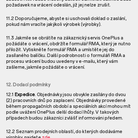
požadavek na vrácení odeslán, již jej nelze zrušit.
11.2 Doporučujeme, abyste si uschovali doklad o zaslání,
pokud nám vracíte jakýkoli výrobek (výrobky).
11.3 Jakmile se obrátíte na zákaznický servis OnePlus a
požádáte o vrácení, obdržíte formulář RMA, který je nutno
přiložit. Vytiskněte formulář RMA a umístěte jej do
zasílaného balíčku. Další podrobnosti o formuláři RMA a
procesu vrácení budou uvedeny v e-mailu, který vám
zašleme, jakmile požádáte o vrácení.
12. Dodací podmínky
12.1
Expedice
. Objednávky jsou obvykle zasílány do dvou
(2) pracovních dnů po zaplacení. Objednávky provedené
během propagačních období a speciálních akcí mohou mít
podle uvážení OnePlus delší dodací lhůty. V takových
případech budou zákazníci zvlášť informováni předem.
12.2 Seznam prodejních oblastí, do kterých dodáváme
výrobky, najdete
zde
.