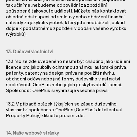
tak učiníme, nebudeme odpovědní za zpoždění
způsobené takovouto událostí. Můžete nás kontaktovat
ohledně odstoupení od smlouvy nebo obdržení finanční
náhrady za jakýkoli výrobek, který jste neobdrželi, pokud
dojde k podstatnému zpoždění v dodání vašeho výrobku
(výrobků).
13. Duševní vlastnictví
13.1 Nic ze zde uvedeného nesmí být chápáno jako udělení
licence pro jakoukoliv ochrannou známku, autorská práva,
patenty, patenty na design, práva na použití návrhu,
obchodní oděvy nebo jiné formy duševního vlastnictví
společnosti OnePlus nebo jejích poskytovatelů licencí.
Společnost OnePlus si vyhrazuje všechna práva.
13.2 V případě otázek týkajících se zásad duševního
vlastnictví společnosti OnePlus (OnePlus’s Intellectual
Property Policy) klikněte prosím
zde
.
14. Naše webové stránky