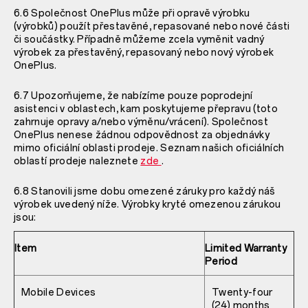
6.6 Společnost OnePlus může při opravě výrobku
(výrobků) použít přestavěné, repasované nebo nové části
či součástky. Případně můžeme zcela vyměnit vadný
výrobek za přestavěný, repasovaný nebo nový výrobek
OnePlus.
6.7 Upozorňujeme, že nabízíme pouze poprodejní
asistenci v oblastech, kam poskytujeme přepravu (toto
zahrnuje opravy a/nebo výměnu/vrácení). Společnost
OnePlus nenese žádnou odpovědnost za objednávky
mimo oficiální oblasti prodeje. Seznam našich oficiálních
oblastí prodeje naleznete
zde
.
6.8 Stanovili jsme dobu omezené záruky pro každý náš
výrobek uvedený níže. Výrobky kryté omezenou zárukou
jsou:
Item
Limited Warranty
Period
Mobile Devices
Twenty-four
(24) months