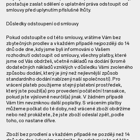
postačuje zaslat sdělení o uplatnění práva odstoupit od
smlouvy před uplynutím příslušné lhůty.
Důsledky odstoupení od smlouvy
Pokud odstoupíte od této smlouvy, vrátíme Vám bez
zbytečných prodlev a v každém případě nejpozději do 14
dnů ode dne, kdy jsme byli informováni o Vašem
rozhodnutí odstoupit od smlouvy, všechny platby, které
jsme od Vás obdrželi, včetně nákladů na dodání (kromě
dodatečných nákladů vzniklých v důsledku Vámi zvoleného
způsobu dodání, který je jiný než nejlevnější způsob
standardního dodání nabízený naší společností). Pro
vrácení plateb použijeme stejný platební prostředek,
který jste použil(a) pro provedení počáteční transakce,
pokud jste výslovně neurčil(a) jinak. V žádném případě
Vám tím nevzniknou další poplatky. S vrácením platby
můžeme počkat do té doby, než vrácené zboží obdržíme
nebo než prokážete, že jste zboží odeslal zpět, podle
toho, co nastane dříve.
Zboží bez prodlení a v každém případě ne později než 14