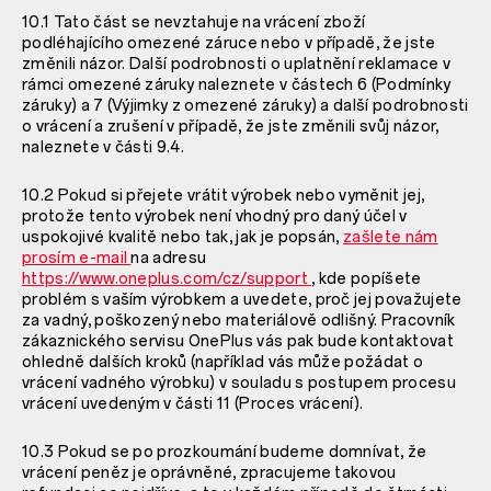
10.1 Tato část se nevztahuje na vrácení zboží
podléhajícího omezené záruce nebo v případě, že jste
změnili názor. Další podrobnosti o uplatnění reklamace v
rámci omezené záruky naleznete v částech
6 (Podmínky
záruky) a
7 (Výjimky z omezené záruky) a další podrobnosti
o vrácení a zrušení v případě, že jste změnili svůj názor,
naleznete v části
9.4.
10.2 Pokud si přejete vrátit výrobek nebo vyměnit jej,
protože tento výrobek není vhodný pro daný účel v
uspokojivé kvalitě nebo tak, jak je popsán,
zašlete nám
prosím e-mail
na adresu
https://www.oneplus.com/cz/support
, kde popíšete
problém s vaším výrobkem a uvedete, proč jej považujete
za vadný, poškozený nebo materiálově odlišný. Pracovník
zákaznického servisu OnePlus vás pak bude kontaktovat
ohledně dalších kroků (například vás může požádat o
vrácení vadného výrobku) v souladu s postupem procesu
vrácení uvedeným v části
11 (Proces vrácení).
10.3 Pokud se po prozkoumání budeme domnívat, že
vrácení peněz je oprávněné, zpracujeme takovou