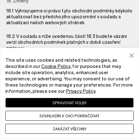
18. Změny
18.1 Vyhrazujeme si právo tyto obchodní podmínky kdykoliv
aktualizovat bez předchozího upozornění v souladu s
aktualizací našich webových stránek.
18.2 V souladu s níže uvedenou částí
18.3 budete vázáni
verzí obchodních podmínek platných v době uzavření
smlouvy.
This site uses cookies and related technologies, as
18.3 Společnost OnePlus může být požádána, aby změnila
described in our
Cookie Policy
, for purposes that may
obchodní podmínky, kterým podléháte, z následujících
include site operation, analytics, enhanced user
důvodů:
experience, or advertising. You may consent to our use of
these technologies or manage your preferences. For more
(A) kdy jsme povinni provést takové změny podle platných
information, please see our
Privacy Policy
.
zákonů nebo předpisů; a/nebo
SPRAVOVAT VOLBY
(B) kdy vás upozorníme na změnu těchto obchodních
podmínek před přijetím vaší objednávky a vy nám
SOUHLASÍM A CHCI POKRAČOVAT
neoznámíte, že tyto podmínky nepřijímáte.
ZAKÁZAT VŠECHNY
19. Různé