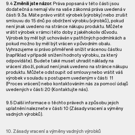
9.4
Změnili jste názor.
Práva popsaná v této části jsou
dodatečná a nemají vliv na vaše zákonná práva uvedená v
části 9.3a. Máte právo vrátit výrobek (výrobky) nebo zrušit
smlouvu do 15 dnů po obdržení výrobku (výrobků), pokud
není jinak uvedeno na stránce nákupu produktu. Můžete
vrátit výrobek v rámci této doby z jakéhokoliv důvodu.
Výrobek by měl být uchováván v patřičných podmínkách a
pokud možno by měl být vrácen v původním obalu.
Vyhrazujeme si právo přiměřeně snížit vrácenou částku
(například v případě snížení hodnoty výrobku, za který
odpovídáte). Budete také muset uhradit náklady na
vrácení zboží, pokud není jinak uvedeno na stránce nákupu
produktu. Můžete odstoupit od smlouvy nebo vrátit váš
výrobek v souladu s postupem uvedeným v části ‎ 11
(Proces vrácení) nebo kontaktováním nás za pomocí údajů
uvedených v části ‎20 (Kontaktujte nás).
9.5 Další informace o těchto právech a způsobu jejich
uplatnění naleznete v části 10 (Zásady vracení a výměny
vadných výrobků).
10. Zásady vracení a výměny vadných výrobků