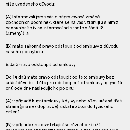
níže uvedeného důvodu:
(A) Informovali jsme vás o připravované změně
obchodních podmínek, které se na vás vztahují a s nimiž
nesouhlasíte (více informací naleznete v části 18
(Změny)); a
(B) máte zákonné právo odstoupit od smlouvy z důvodu
našeho pochybení.
9.3a SPrávo odstoupit od smlouvy
Do 14 dnů máte právo odstoupit od této smlouvy bez
udání důvodu. Lhůta pro odstoupení od smlouvy uplyne 14
dnů ode dne následujícího po dnu:
(A) v případě kupní smlouvy: kdy Vy nebo Vámi určená třetí
strana (jiná než dopravce) získáte zboží do fyzického
držení;
(B) v případě smlouvy týkající se různého zboží