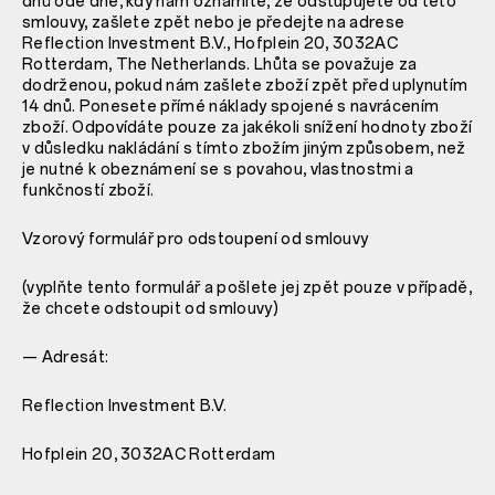
dnů ode dne, kdy nám oznámíte, že odstupujete od této
smlouvy, zašlete zpět nebo je předejte na adrese
Reflection Investment B.V., Hofplein 20, 3032AC
Rotterdam, The Netherlands. Lhůta se považuje za
dodrženou, pokud nám zašlete zboží zpět před uplynutím
14 dnů. Ponesete přímé náklady spojené s navrácením
zboží. Odpovídáte pouze za jakékoli snížení hodnoty zboží
v důsledku nakládání s tímto zbožím jiným způsobem, než
je nutné k obeznámení se s povahou, vlastnostmi a
funkčností zboží.
Vzorový formulář pro odstoupení od smlouvy
(vyplňte tento formulář a pošlete jej zpět pouze v případě,
že chcete odstoupit od smlouvy)
— Adresát:
Reflection Investment B.V.
Hofplein 20, 3032AC Rotterdam