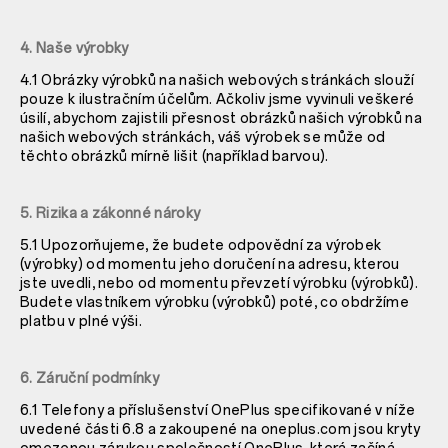
4. Naše výrobky
4.1 Obrázky výrobků na našich webových stránkách slouží
pouze k ilustračním účelům. Ačkoliv jsme vyvinuli veškeré
úsilí, abychom zajistili přesnost obrázků našich výrobků na
našich webových stránkách, váš výrobek se může od
těchto obrázků mírně lišit (například barvou).
5. Rizika a zákonné nároky
5.1 Upozorňujeme, že budete odpovědní za výrobek
(výrobky) od momentu jeho doručení na adresu, kterou
jste uvedli, nebo od momentu převzetí výrobku (výrobků).
Budete vlastníkem výrobku (výrobků) poté, co obdržíme
platbu v plné výši.
6. Záruční podmínky
6.1 Telefony a příslušenství OnePlus specifikované v níže
uvedené části
6.8 a zakoupené na oneplus.com jsou kryty