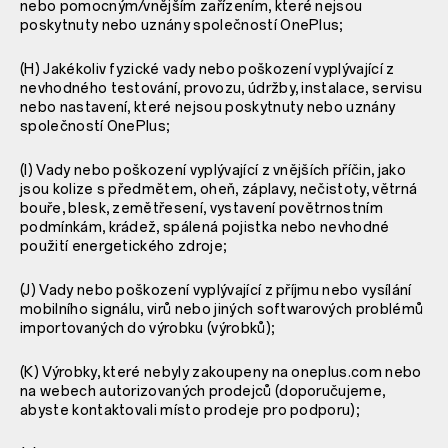
nebo pomocným/vnějším zařízením, které nejsou
poskytnuty nebo uznány společností OnePlus;
(H) Jakékoliv fyzické vady nebo poškození vyplývající z
nevhodného testování, provozu, údržby, instalace, servisu
nebo nastavení, které nejsou poskytnuty nebo uznány
společností OnePlus;
(I) Vady nebo poškození vyplývající z vnějších příčin, jako
jsou kolize s předmětem, oheň, záplavy, nečistoty, větrná
bouře, blesk, zemětřesení, vystavení povětrnostním
podmínkám, krádež, spálená pojistka nebo nevhodné
použití energetického zdroje;
(J) Vady nebo poškození vyplývající z příjmu nebo vysílání
mobilního signálu, virů nebo jiných softwarových problémů
importovaných do výrobku (výrobků);
(K) Výrobky, které nebyly zakoupeny na oneplus.com nebo
na webech autorizovaných prodejců (doporučujeme,
abyste kontaktovali místo prodeje pro podporu);