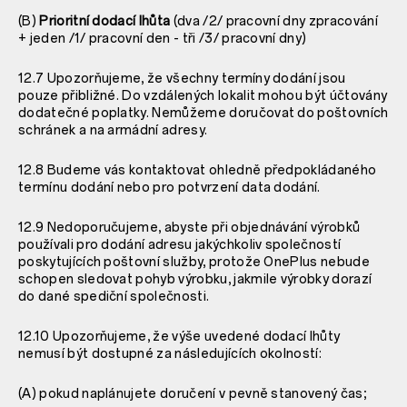
(B)
Prioritní dodací lhůta
(dva /2/ pracovní dny zpracování
+ jeden /1/ pracovní den - tři /3/ pracovní dny)
12.7 Upozorňujeme, že všechny termíny dodání jsou
pouze přibližné. Do vzdálených lokalit mohou být účtovány
dodatečné poplatky. Nemůžeme doručovat do poštovních
schránek a na armádní adresy.
12.8 Budeme vás kontaktovat ohledně předpokládaného
termínu dodání nebo pro potvrzení data dodání.
12.9 Nedoporučujeme, abyste při objednávání výrobků
používali pro dodání adresu jakýchkoliv společností
poskytujících poštovní služby, protože OnePlus nebude
schopen sledovat pohyb výrobku, jakmile výrobky dorazí
do dané spediční společnosti.
12.10 Upozorňujeme, že výše uvedené dodací lhůty
nemusí být dostupné za následujících okolností:
(A) pokud naplánujete doručení v pevně stanovený čas;