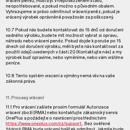
vrácení peněz, musí být v nepoškozeném stavu,
neopotřebované, a pokud možno s původním obalem.
Vyhrazujeme si právo odmítnout vrácení peněz, pokud je
vrácený výrobek oprávněně považován za poškozený.
10.7 Pokud nás budete kontaktovat do 15 dnů od doručení
vadného výrobku, budete mít možnost vybrat si opravu,
náhradu nebo vrácení peněz. Pokud dojde k poruše po 15
dnech od doručení výrobku, měli byste nás kontaktovat za
použití údajů uvedených v části 20 (Kontaktujte nás) a my
výrobek buď opravíme, nebo vyměníme, nebo vám vrátíme
peníze.
10.8 Tento systém vracení a výměny nemá vliv na vaše
zákonná práva.
11. Procesy vrácení
11.1 Pro vrácení zašlete prosím formulář Autorizace
vrácení zboží (RMA) nebo kontaktujte zákaznický servis
OnePlus a požádejte o navrácení prostřednictvím
https://www.oneplus.com/cz/support
. Bez ověřené
žádosti RMA bude vrácený balíček odmítnut. Jakmile bude