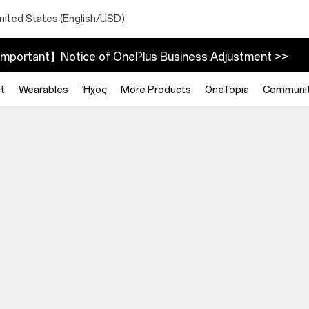
nited States (English/USD)
mportant】Notice of OnePlus Business Adjustment >>
t
Wearables
Ήχος
More Products
OneTopia
Communi