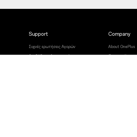
Support
Company
Συχνές ερωτήσεις Αγορών
About OnePlus
Αναβάθμιση λογισμικού
Community
Υπηρεσία Επισκευών
Red Cable Club
Εγχειρίδια χρήσης
OnePlus Store 
Contact Us
OxygenOS
Αντιμετώπιση προβλημάτων
Careers
Accessibility
Sustainability
Press