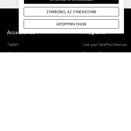
ΣΥΜΦΩΝΩ, ΑΣ ΣΥΝΕΧΙΣΟΥΜΕ
ΑΠΌΡΡΙΨΗ ΌΛΩΝ
Accessories
Programs
Tablet
Link your OnePlus Devices
Wearables
Discount Program
Ήχος
Affiliate Program
Cases & Protection
OnePlus Trade-in
Power & Cables
Bundles
Lifestyle