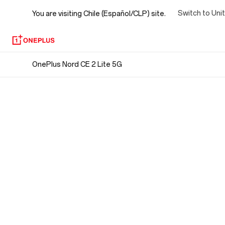
OnePlus
Switch to Uni
You are visiting
Chile (Español/CLP) site.
Nord
CE
2
OnePlus Nord CE 2 Lite 5G
Lite
5G