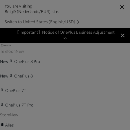
You are visiting
België (Nederlands/EUR) site.
Switch to United States (English/USD)
【Important】Notice of OnePlus Business Adjustment
>>
Telefoon
New
New
OnePlus 8 Pro
New
OnePlus 8
OnePlus 7T
OnePlus 7T Pro
Store
New
Alles