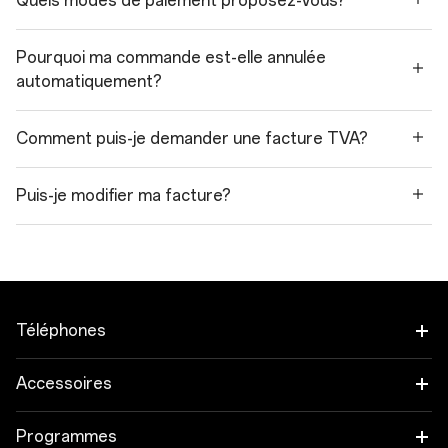
Quels modes de paiement proposez-vous?
Pourquoi ma commande est-elle annulée
automatiquement?
Comment puis-je demander une facture TVA?
Puis-je modifier ma facture?
Téléphones
OnePlus 15
Accessoires
OnePlus 15R
Tablette
Programmes