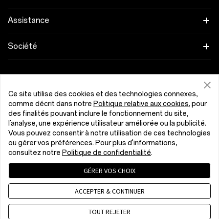
OnePlus 13
Objets connectés
Associez vos appareils OnePlus
Assistance
OnePlus Nord 5
Audio
Programme de remise
FAQ Shopping
Société
OnePlus Nord CE5
Coques & Protections
Programme d’affiliation
Actualisation du logiciel
A propos de OnePlus
Alimentation et Câbles
Obtenir de l'aide de OnePlus
Reprise OnePlus
Service de réparation
Communauté
Ce site utilise des cookies et des technologies connexes,
comme décrit dans notre
Politique relative aux cookies
, pour
Packs
Manuels d’utilisation
Belgique (Français)
des finalités pouvant inclure le fonctionnement du site,
Red Cable Club
l'analyse, une expérience utilisateur améliorée ou la publicité.
Lifestyle
Vous pouvez consentir à notre utilisation de ces technologies
Nous contacter
OnePlus Store App
ou gérer vos préférences. Pour plus d'informations,
consultez notre
Politique de confidentialité
.
Dépannage
OxygenOS
GÉRER VOS CHOIX
Politique de confidentialité
Accord utilisateur
Accessibilité
Emploi
Conditions de vente
Security Response Center (OneSRC)
ACCEPTER & CONTINUER
Cookies
Cookie Settings
Durabilité
© 2013 - 2026 OnePlus. All Rights Reserved.
TOUT REJETER