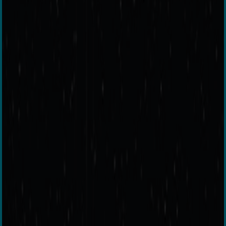
5G-fähig
Flüssiges 90 Hz-Display
Vierfach-Kamera
6 GB RAM
128 GB Speicher
Duale Lautsprecher