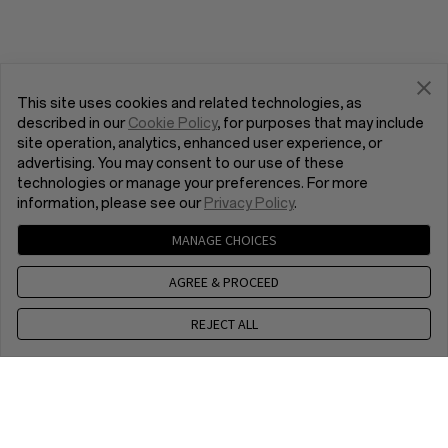
This site uses cookies and related technologies, as
described in our
Cookie Policy
, for purposes that may include
site operation, analytics, enhanced user experience, or
advertising. You may consent to our use of these
technologies or manage your preferences. For more
information, please see our
Privacy Policy
.
MANAGE CHOICES
AGREE & PROCEED
REJECT ALL