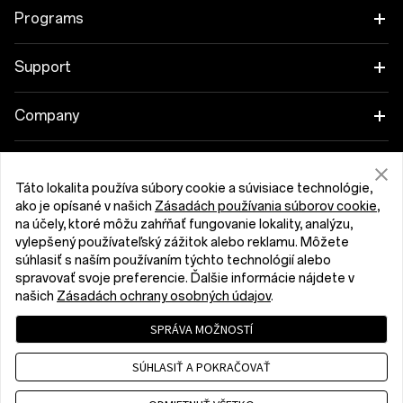
OnePlus 15R
Tablet
Programs
OnePlus 13
Wearables
Link your OnePlus Devices
Support
OnePlus Nord 5
Audio
Discount Program
Shopping FAQs
Company
OnePlus Nord CE5
Cases & Protection
Affiliate Program
Software Upgrade
About OnePlus
Power & Cables
Get Support From OnePlus
Táto lokalita používa súbory cookie a súvisiace technológie,
OnePlus Trade-in
Repair Service
Community
ako je opísané v našich
Zásadách používania súborov cookie
,
Bundles
na účely, ktoré môžu zahŕňať fungovanie lokality, analýzu,
User Manuals
Slovensko (English)
vylepšený používateľský zážitok alebo reklamu. Môžete
Red Cable Club
súhlasiť s naším používaním týchto technológií alebo
Lifestyle
spravovať svoje preferencie. Ďalšie informácie nájdete v
Contact Us
OnePlus Store App
našich
Zásadách ochrany osobných údajov
.
Troubleshooting
OxygenOS
SPRÁVA MOŽNOSTÍ
Privacy Policy
User Agreement
Terms of Sale
Accessibility
SÚHLASIŤ A POKRAČOVAŤ
Careers
Security Response Center (OneSRC)
Cookies
Cookie Settings
© 2013 - 2026 OnePlus. All Rights Reserved.