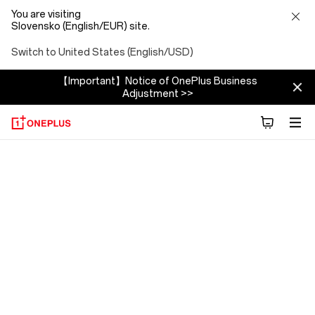
You are visiting
Slovensko (English/EUR) site.
Switch to United States (English/USD)
【Important】Notice of OnePlus Business
Adjustment >>