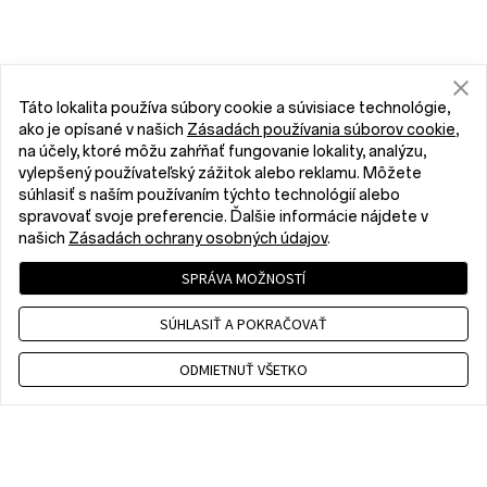
Táto lokalita používa súbory cookie a súvisiace technológie,
ako je opísané v našich
Zásadách používania súborov cookie
,
na účely, ktoré môžu zahŕňať fungovanie lokality, analýzu,
vylepšený používateľský zážitok alebo reklamu. Môžete
súhlasiť s naším používaním týchto technológií alebo
spravovať svoje preferencie. Ďalšie informácie nájdete v
našich
Zásadách ochrany osobných údajov
.
SPRÁVA MOŽNOSTÍ
SÚHLASIŤ A POKRAČOVAŤ
ODMIETNUŤ VŠETKO
Contact us
CET 9 a.m. - 6 p.m., Mon to Fri,Except public holidays