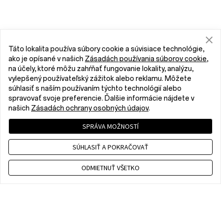
Táto lokalita používa súbory cookie a súvisiace technológie,
ako je opísané v našich
Zásadách používania súborov cookie
,
na účely, ktoré môžu zahŕňať fungovanie lokality, analýzu,
vylepšený používateľský zážitok alebo reklamu. Môžete
súhlasiť s naším používaním týchto technológií alebo
spravovať svoje preferencie. Ďalšie informácie nájdete v
našich
Zásadách ochrany osobných údajov
.
SPRÁVA MOŽNOSTÍ
SÚHLASIŤ A POKRAČOVAŤ
ODMIETNUŤ VŠETKO
Contact us
CET 9 a.m. - 6 p.m., Mon to Fri,Except public holidays