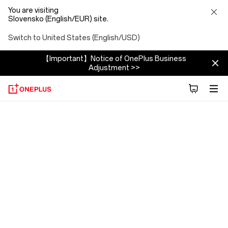
You are visiting
Slovensko (English/EUR) site.
Switch to United States (English/USD)
【Important】Notice of OnePlus Business
Adjustment >>