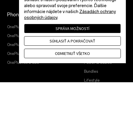
alebo spravovať svoje preferencie. Ďalšie
informácie nájdete v našich
Zásadách ochrany
Phones
Accessories
osobných údajov
.
OnePlus 15
Tablet
SPRÁVA MOŽNOSTÍ
OnePlus 15R
Wearables
SÚHLASIŤ A POKRAČOVAŤ
OnePlus 13
Audio
ODMIETNUŤ VŠETKO
OnePlus Nord 5
Cases & Protection
OnePlus Nord CE5
Power & Cables
Bundles
Lifestyle