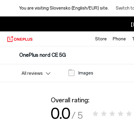
You are visiting
Slovensko (English/EUR) site.
Switch t
【I
Store
Phone
OnePlus nord CE 5G
Images
All reviews
Overall rating:
0.0
/ 5