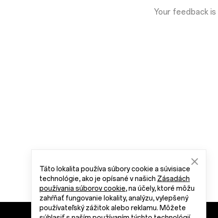
Your feedback is
Táto lokalita používa súbory cookie a súvisiace
technológie, ako je opísané v našich
Zásadách
používania súborov cookie
, na účely, ktoré môžu
zahŕňať fungovanie lokality, analýzu, vylepšený
používateľský zážitok alebo reklamu. Môžete
súhlasiť s naším používaním týchto technológií