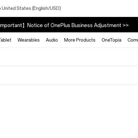
o United States (English/USD)
mportant】Notice of OnePlus Business Adjustment >>
Tablet
Wearables
Audio
More Products
OneTopia
Com