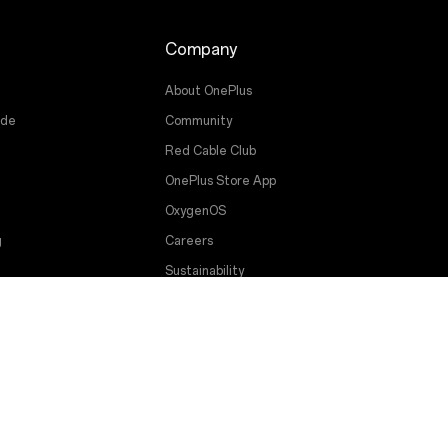
Company
About OnePlus
ade
Community
Red Cable Club
OnePlus Store App
OxygenOS
g
Careers
Sustainability
Press
Get Support From OnePlus