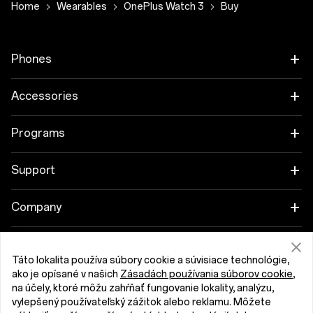
Home
Wearables
OnePlus Watch 3
Buy
Phones
OnePlus 15
Accessories
OnePlus 15R
Tablet
Programs
OnePlus 13
Wearables
Link your OnePlus Devices
Support
OnePlus Nord 5
Audio
Discount Program
Shopping FAQs
Company
OnePlus Nord CE5
Cases & Protection
Affiliate Program
Software Upgrade
About OnePlus
Táto lokalita používa súbory cookie a súvisiace technológie,
Power & Cables
Get Support From OnePlus
OnePlus Trade-in
Repair Service
ako je opísané v našich
Zásadách používania súborov cookie
,
Community
na účely, ktoré môžu zahŕňať fungovanie lokality, analýzu,
Bundles
vylepšený používateľský zážitok alebo reklamu. Môžete
User Manuals
Slovensko (English)
Red Cable Club