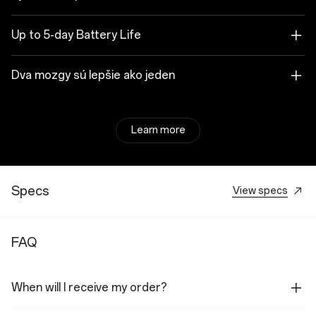
Up to 5-day Battery Life
Dva mozgy sú lepšie ako jeden
Learn more
Specs
View specs
FAQ
When will I receive my order?