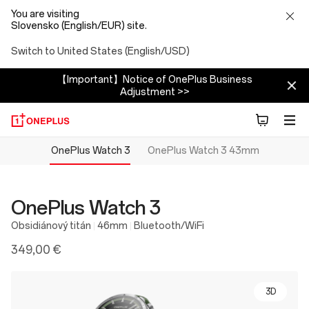
You are visiting
Slovensko (English/EUR) site.
Switch to United States (English/USD)
【Important】Notice of OnePlus Business
Adjustment >>
OnePlus Watch 3
OnePlus Watch 3 43mm
OnePlus Watch 3
Obsidiánový titán
46mm
Bluetooth/WiFi
349,00 €
3D